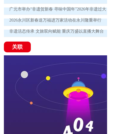
广元市举办“非遗贺新春 寻味中国年”2026年非遗过大
年集市展演活动
2026永川区新春送万福进万家活动在永川隆重举行
非遗活态传承 文旅双向赋能 重庆万盛以直播大舞台
书写融合发展新篇
关联