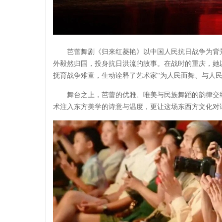
芭蕾舞剧《归来红菱艳》以中国人民抗日战争为背
外毅然归国，投身抗日洪流的故事。在战时的重庆，她
抚育战争难童，生动诠释了艺术家“为人民而舞、与人
舞台之上，芭蕾的优雅、唯美与民族舞蹈的韵律交
术注入东方美学的诗意与温度，更让这场东西方文化对