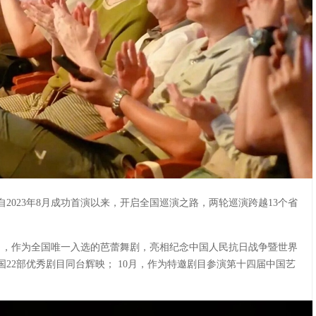
2023年8月成功首演以来，开启全国巡演之路，两轮巡演跨越13个省
月，作为全国唯一入选的芭蕾舞剧，亮相纪念中国人民抗日战争暨世界
22部优秀剧目同台辉映； 10月，作为特邀剧目参演第十四届中国艺