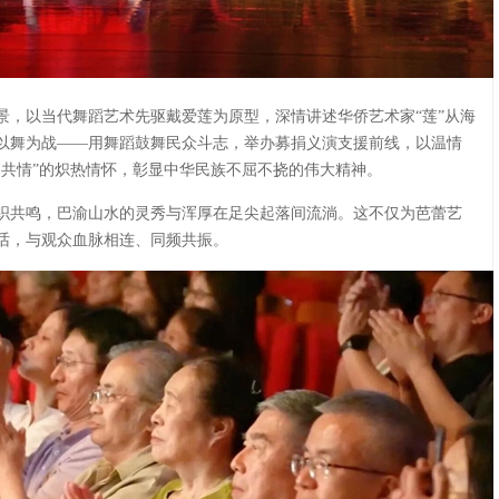
景，以当代舞蹈艺术先驱戴爱莲为原型，深情讲述华侨艺术家“莲”从海
以舞为战——用舞蹈鼓舞民众斗志，举办募捐义演支援前线，以温情
民共情”的炽热情怀，彰显中华民族不屈不挠的伟大精神。
织共鸣，巴渝山水的灵秀与浑厚在足尖起落间流淌。这不仅为芭蕾艺
话，与观众血脉相连、同频共振。