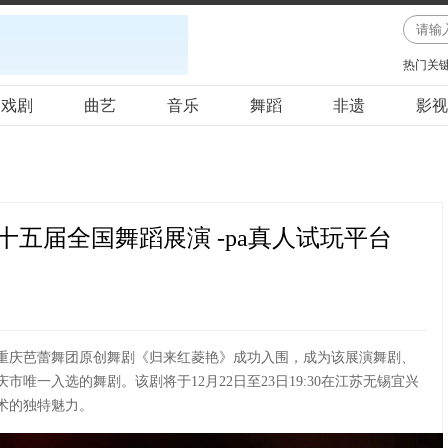
热门关
戏剧
曲艺
音乐
舞蹈
非遗
影视
五届全国舞蹈展演 -pa真人试玩平台
重庆芭蕾舞团原创舞剧《归来红菱艳》成功入围，成为该展演舞剧、
唯一入选的舞剧。该剧将于12月22日至23日19:30在江苏无锡宜兴
术的独特魅力。