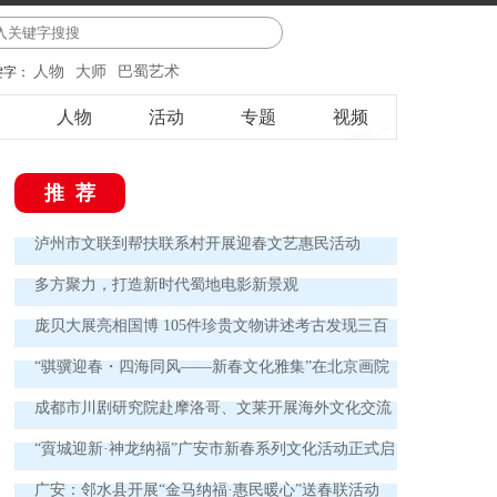
人物
大师
巴蜀艺术
键字：
人物
活动
专题
视频
推荐
泸州市文联到帮扶联系村开展迎春文艺惠民活动
多方聚力，打造新时代蜀地电影新景观
庞贝大展亮相国博 105件珍贵文物讲述考古发现三百
年
“骐骥迎春・四海同风——新春文化雅集”在北京画院
举办
成都市川剧研究院赴摩洛哥、文莱开展海外文化交流
演出
“賨城迎新·神龙纳福”广安市新春系列文化活动正式启
动
广安：邻水县开展“金马纳福·惠民暖心”送春联活动