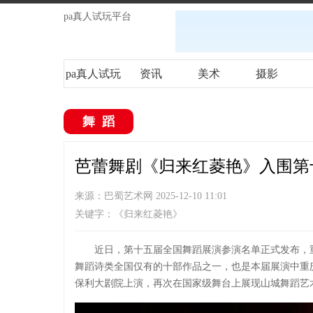
pa真人试玩平台
pa真人试玩
资讯
美术
摄影
平台
舞蹈
芭蕾舞剧《归来红菱艳》入围第十
来源：巴蜀艺术网 2025-12-10 11:01
关键字：《归来红菱艳》
近日，第十五届全国舞蹈展演参演名单正式发布，
舞蹈诗类全国仅有的十部作品之一，也是本届展演中重庆市
保利大剧院上演，再次在国家级舞台上展现山城舞蹈艺