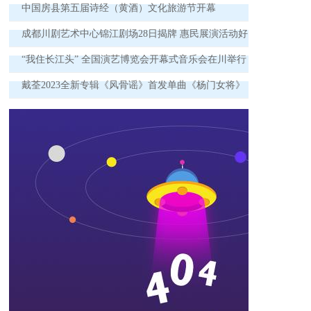
中国房县第五届诗经（黄酒）文化旅游节开幕
成都川剧艺术中心锦江剧场28日揭牌 惠民展演活动好
戏连台！
“我住长江头” 全国演艺博览会开幕式音乐会在川举行
戴荃2023全新专辑《风骨谣》首发单曲《杨门女将》
为时代英雄喝彩