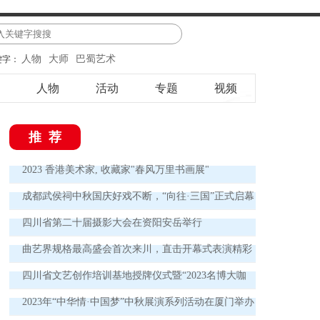
人物
大师
巴蜀艺术
键字：
人物
活动
专题
视频
推荐
2023 香港美术家, 收藏家"春风万里书画展"
成都武侯祠中秋国庆好戏不断，“向往·三国”正式启幕
四川省第二十届摄影大会在资阳安岳举行
曲艺界规格最高盛会首次来川，直击开幕式表演精彩
瞬间 欢声笑语讲述中国曲艺新故事
四川省文艺创作培训基地授牌仪式暨“2023名博大咖
德阳行”实践活动启动仪式举行
2023年“中华情·中国梦”中秋展演系列活动在厦门举办