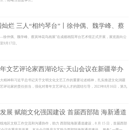
长，陆曦当选监事长。
园灿烂 三人“相约琴台”丨徐仲偶、魏学峰、蔡
展
台——徐仲偶、魏学峰、蔡寅坤花鸟画展”在成都画院琴台艺术馆正式开展，展览面向公
9月17日。
年文艺评论家西湖论坛·天山会议在新疆举办
大精神和习近平总书记关于文明文化文艺工作的重要论述精神，扎实推进文化润疆
艺评论家的责任担当，强化对青年文艺评论人才的团结引导，2023年8月16日，第九
湖论坛·天山会议在新疆生产建设兵团第六师五家渠市开幕。包括近80位新疆文艺评
0余位嘉宾参会。
发展 赋能文化强国建设 首届西部陆 海新通道
会议在渝召开
地区文联工作交流和沟通协作，助力 西部陆海新通道建设，8 月 15 日，首届西部
席会议在重庆市开幕。本次会议既是文艺助力西部陆海新通道建设， 服务“ 一带一