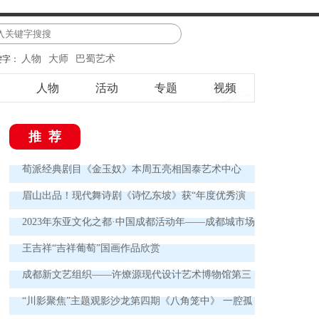
人物
大师
巴蜀艺术
键字：
人物
活动
专题
视频
推荐
荀派经典剧目《金玉奴》本周五亮相国泰艺术中心
眉山出品！现代舞诗剧《诗忆东坡》获“年度优秀演
出ip”
2023年东亚文化之都·中国成都活动年——成都城市场
景展在成都画院开幕
王吉祥“吉祥葡萄”国画作品欣赏
成都新文艺组织——许燎源现代设计艺术博物馆第三
届双年展：“物感星丛：反符号宰制”盛大开幕
“川影聚焦”主题观影沙龙第四期《八角笼中》 一腔孤