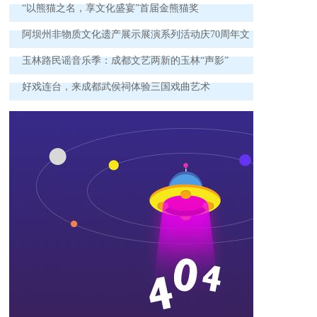
勇，冲出自己的牢笼
“以熊猫之名，享文化盛宴”​首届金熊猫奖
阿坝州非物质文化遗产展示展演系列活动庆70周年文
化自信彰显民族风采
玉林路民谣音乐季：成都文艺两新的玉林“声影”
好戏连台，来成都武侯祠体验三国戏曲艺术