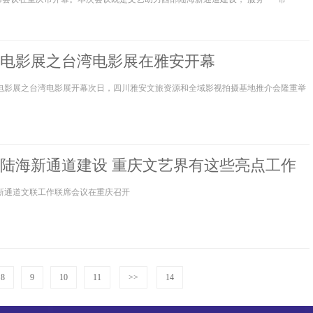
举措，也是实现西部陆海新通 道沿线文联文艺工作高质量发展的关键路径。四川省文
级巡视员仲晓玲出席会议。
电影展之台湾电影展在雅安开幕
岸电影展之台湾电影展开幕次日，四川雅安文旅资源和全域影视拍摄基地推介会隆重举
陆海新通道建设 重庆文艺界有这些亮点工作
海新通道文联工作联席会议在重庆召开
8
9
10
11
>>
14