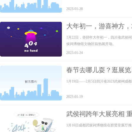
2023-01-28
大年初一，游喜神方，
——仿古祭祀，祈福新
1月22日，癸卯年大年初一，四川省武侯祠
侯祠博物馆文物区前热闹开场。
2023-01-24
春节去哪儿耍？逛展览
5日四川省2023武侯
1月19日——2月5日四川省2023武侯祠
2023-01-19
武侯祠跨年大展亮相 重
1月16日成都武侯祠博物馆在群贤堂展厅