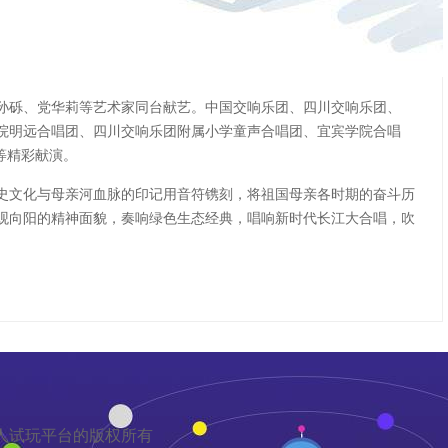
孙砾、党华莉等艺术家同台献艺。中国交响乐团、四川交响乐团、
院明远合唱团、四川交响乐团附属小学童声合唱团、宜宾学院合唱
等精彩献演。
史文化与母亲河血脉的印记用音符镌刻，将祖国母亲各时期的奋斗历
观向阳的精神面貌，奏响绿色生态经典，唱响新时代长江大合唱，吹
a真人试玩平台的版权所有