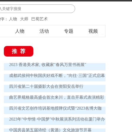
人物
大师
巴蜀艺术
键字：
人物
活动
专题
视频
推荐
2023 香港美术家, 收藏家"春风万里书画展"
成都武侯祠中秋国庆好戏不断，“向往·三国”正式启幕
四川省第二十届摄影大会在资阳安岳举行
曲艺界规格最高盛会首次来川，直击开幕式表演精彩
瞬间 欢声笑语讲述中国曲艺新故事
四川省文艺创作培训基地授牌仪式暨“2023名博大咖
德阳行”实践活动启动仪式举行
2023年“中华情·中国梦”中秋展演系列活动在厦门举办
中国房县第五届诗经（黄酒）文化旅游节开幕