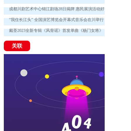
成都川剧艺术中心锦江剧场28日揭牌 惠民展演活动好
戏连台！
“我住长江头” 全国演艺博览会开幕式音乐会在川举行
戴荃2023全新专辑《风骨谣》首发单曲《杨门女将》
为时代英雄喝彩
关联