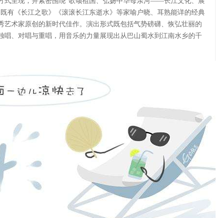
方式呈现，并紧密围绕“歌颂祖国、弘扬中华母亲河——长江文化、展
中既有《长江之歌》《滚滚长江东逝水》等家喻户晓、耳熟能详的经典
秀艺术家原创的新时代佳作。演出形式既包括气势磅礴、恢弘壮丽的
独唱、对唱与重唱，用音乐的力量展现出从巴山蜀水到江南水乡的千