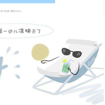
王震
松石图 扇面27x51cm