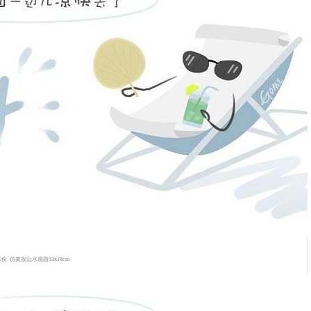
彦份
仿黄孜山水扇面53x18cm