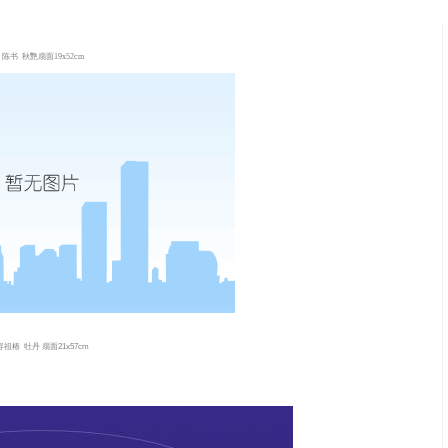
陈书
秋艷扇面19x52cm
容祖椿
牡丹 扇面
21x57cm