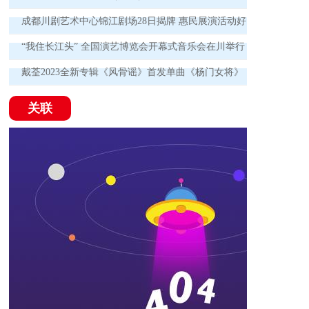
成都川剧艺术中心锦江剧场28日揭牌 惠民展演活动好
戏连台！
“我住长江头” 全国演艺博览会开幕式音乐会在川举行
戴荃2023全新专辑《风骨谣》首发单曲《杨门女将》
为时代英雄喝彩
关联