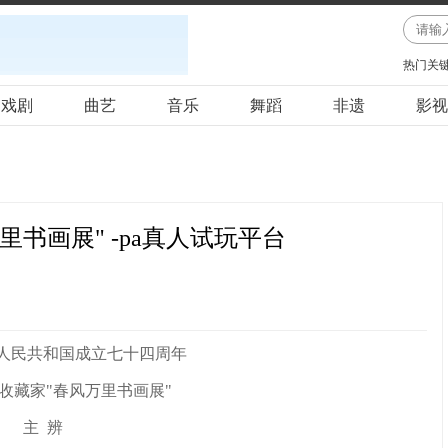
热门关
戏剧
曲艺
音乐
舞蹈
非遗
影视
万里书画展" -pa真人试玩平台
华人民共和国成立七十四周年
收藏家"春风万里书画展"
主 辨