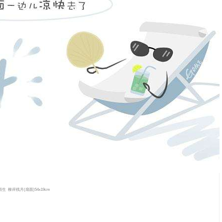
雨生
柳岸残月
(
扇面
)54x19cm