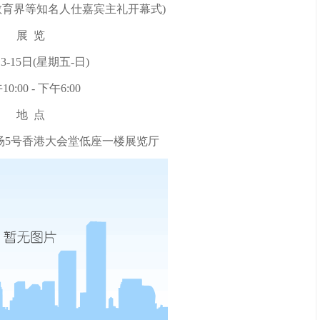
教育界等知名人仕嘉宾主礼开幕式)
展 览
13-15日(星期五-日)
0:00 - 下午6:00
地 点
场5号香港大会堂低座一楼展览厅