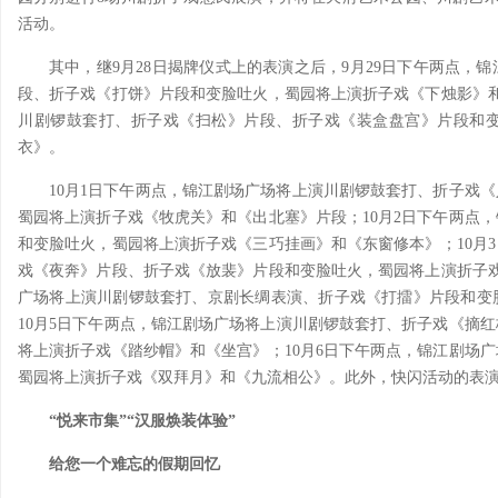
活动。
其中，继9月28日揭牌仪式上的表演之后，9月29日下午两点，
段、折子戏《打饼》片段和变脸吐火，蜀园将上演折子戏《下烛影》和
川剧锣鼓套打、折子戏《扫松》片段、折子戏《装盒盘宫》片段和
衣》。
10月1日下午两点，锦江剧场广场将上演川剧锣鼓套打、折子戏
蜀园将上演折子戏《牧虎关》和《出北塞》片段；10月2日下午两点
和变脸吐火，蜀园将上演折子戏《三巧挂画》和《东窗修本》；10月
戏《夜奔》片段、折子戏《放裴》片段和变脸吐火，蜀园将上演折子戏
广场将上演川剧锣鼓套打、京剧长绸表演、折子戏《打擂》片段和变
10月5日下午两点，锦江剧场广场将上演川剧锣鼓套打、折子戏《摘
将上演折子戏《踏纱帽》和《坐宫》；10月6日下午两点，锦江剧场
蜀园将上演折子戏《双拜月》和《九流相公》。此外，快闪活动的表
“悦来市集”“汉服焕装体验”
给您一个难忘的假期回忆