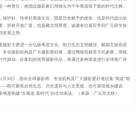
是一种责任，他倡议摄影家们用镜头为千年蜀道留下新的时代注脚。
，保护好、传承好蜀道文化，既是历史赋予的使命，也是时代提出的
度，折射开放广度，也蕴藏文明厚度。诚邀各位嘉宾常到广元研学旅
勃发展之势。
道摄影大赛进一步弘扬蜀道文化、助力生态文明建设、赋能文旅高质
、专业摄影机构及广大摄影爱好者，通过网络投稿等方式参赛，用镜
时代脉动。征集到的优秀摄影作品，将通过多种渠道进行全球推广传
11月30日，面向全球摄影师、专业机构及广大摄影爱好者征集“蜀道”相
——既可聚焦自然生态、历史遗存与人文景观，也可展现城乡建设、
维度构建“古蜀道·新时代”的生动表达。（来源：广元市文联）