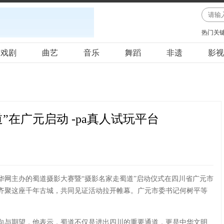
热门关
戏剧
曲艺
音乐
舞蹈
非遗
影视
在广元启动 -pa真人试玩平台
新华网主办的蜀道摄影大赛暨“摄影名家走蜀道”启动仪式在四川省广元市
齐聚这座千年古城，共同见证活动拉开帷幕。广元市委书记何树平等
向与期望，他表示，蜀道不仅是进出四川的重要通道，更是中华文明