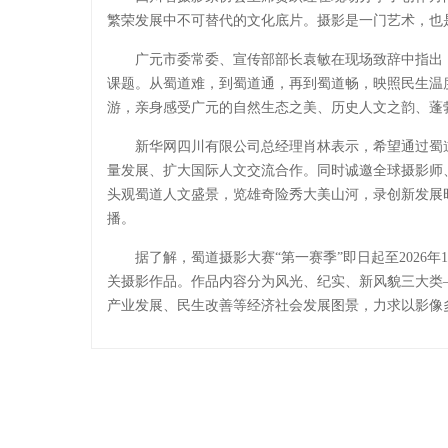
繁荣发展中不可替代的文化底片。摄影是一门艺术，也
广元市委常委、宣传部部长袁敏在现场致辞中指出
课题。从蜀道难，到蜀道通，再到蜀道畅，映照民生温
游，亲身感受广元的自然生态之美、历史人文之韵、蓬
新华网四川有限公司总经理肖林表示，希望通过蜀
量发展、扩大国际人文交流合作。同时诚邀全球摄影师
头观蜀道人文盛景，览雄奇险秀大美山河，录创新发展
播。
据了解，蜀道摄影大赛“第一赛季”即日起至2026年
关摄影作品。作品内容分为风光、纪实、新风貌三大类
产业发展、民生改善等经济社会发展图景，力求以影像多