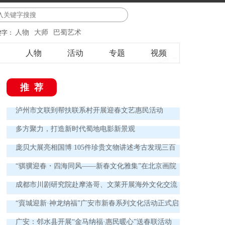
人物
大师
巴蜀艺术
键字：
人物
活动
专题
视频
推荐
泸州市文联到帮扶联系村开展迎春文艺惠民活动
多方聚力，打造新时代蜀地电影新景观
庞贝大展亮相国博 105件珍贵文物讲述考古发现三百
年
“骐骥迎春・四海同风——新春文化雅集”在北京画院
举办
成都市川剧研究院赴摩洛哥、文莱开展海外文化交流
演出
“賨城迎新·神龙纳福”广安市新春系列文化活动正式启
动
广安：邻水县开展“金马纳福·惠民暖心”送春联活动