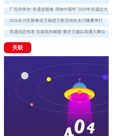
广元市举办“非遗贺新春 寻味中国年”2026年非遗过大
年集市展演活动
2026永川区新春送万福进万家活动在永川隆重举行
非遗活态传承 文旅双向赋能 重庆万盛以直播大舞台
书写融合发展新篇
关联