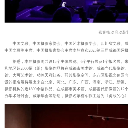
嘉宾按动启动装
中国文联、中国摄影家协会、中国艺术摄影学会、四川省文联、
中国文联副主席、中国摄影家协会主席李舸宣布2025第三届成都国际
据悉，本届摄影周共设12个主体展览、6个平行展及1个报名展。
和地区超2000幅（组）影像作品将在成都市美术馆、成都当代影像馆
馆、大可艺术馆、邛崃天府红谷、羽其影像空间、东八区影视文创园
设的报名展将展出来自北京、河北、广东、广西、湖南、浙江、新疆、吉
摄影机构的近1800余幅作品。在成都市美术馆、成都当代影像馆的12
办学术研讨会、藏家年会等活动，摄影名家柳军作主题为《勇敢的心