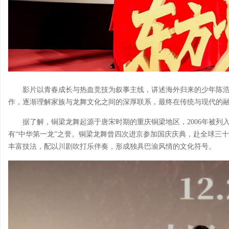
影片以青春成长与热血竞技为叙事主线，讲述海外归来的少年陈
作，逐渐理解家族与龙舞文化之间的深厚联系，最终在传统与现代的
据了解，铜梁龙舞起源于唐宋时期的重庆铜梁地区，2006年被列
有“中华第一龙”之誉。铜梁龙舞曾四次进京参加国庆庆典，赴全球三
丰富技法，配以川剧吹打乐伴奏，形成独具巴渝风情的文化符号。