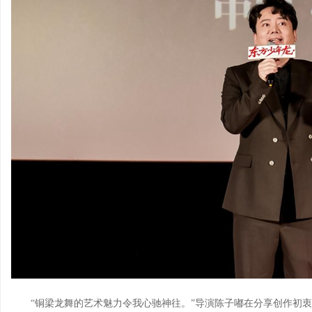
“铜梁龙舞的艺术魅力令我心驰神往。”导演陈子嘟在分享创作初