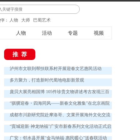
人物
大师
巴蜀艺术
键字：
人物
活动
专题
视频
推荐
泸州市文联到帮扶联系村开展迎春文艺惠民活动
多方聚力，打造新时代蜀地电影新景观
庞贝大展亮相国博 105件珍贵文物讲述考古发现三百
年
“骐骥迎春・四海同风——新春文化雅集”在北京画院
举办
成都市川剧研究院赴摩洛哥、文莱开展海外文化交流
演出
“賨城迎新·神龙纳福”广安市新春系列文化活动正式启
动
广安：邻水县开展“金马纳福·惠民暖心”送春联活动