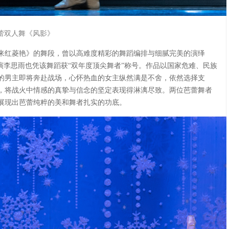
蕾双人舞《风影》
来红菱艳》的舞段，曾以高难度精彩的舞蹈编排与细腻完美的演绎
主演李思雨也凭该舞蹈获“双年度顶尖舞者”称号。作品以国家危难、民族
的男主即将奔赴战场，心怀热血的女主纵然满是不舍，依然选择支
，将战火中情感的真挚与信念的坚定表现得淋漓尽致。两位芭蕾舞者
展现出芭蕾纯粹的美和舞者扎实的功底。