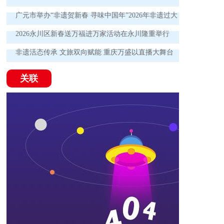
广元市举办“非遗贺新春 寻味中国年”2026年非遗过大
年集市展演活动
2026永川区新春送万福进万家活动在永川隆重举行
非遗活态传承 文旅双向赋能 重庆万盛以直播大舞台
书写融合发展新篇
关联