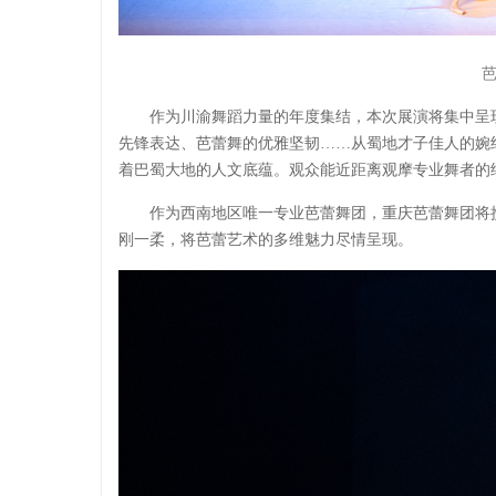
作为川渝舞蹈力量的年度集结，本次展演将集中呈
先锋表达、芭蕾舞的优雅坚韧……从蜀地才子佳人的婉
着巴蜀大地的人文底蕴。观众能近距离观摩专业舞者的
作为西南地区唯一专业芭蕾舞团，重庆芭蕾舞团将
刚一柔，将芭蕾艺术的多维魅力尽情呈现。