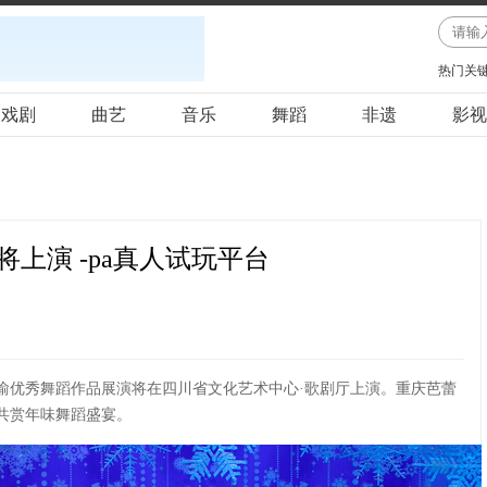
热门关
戏剧
曲艺
音乐
舞蹈
非遗
影视
将上演 -pa真人试玩平台
25年川渝优秀舞蹈作品展演将在四川省文化艺术中心·歌剧厅上演。重庆芭蕾
共赏年味舞蹈盛宴。