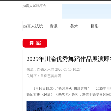
pa真人试玩平台
pa真人试玩
资讯
美术
摄影
平台
舞蹈
2025年川渝优秀舞蹈作品展演即
来源：巴蜀艺术网 2026-01-15 10:27
关键字：重庆芭蕾舞团
1月16日19:30，“长河星火·川渝共舞”——20
舞团将携《风影》《波尔卡》亮相，邀你于舞姿曼妙间