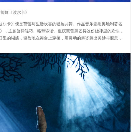
芭蕾舞《波尔卡》
波尔卡》便是芭蕾与生活欢喜的轻盈共舞。作品音乐选用奥地利著名
卡》，主题旋律轻巧、略带诙谐。重庆芭蕾舞团将这份旋律里的欢快，
日里的蝴蝶，轻盈地在舞台上穿梭，用灵动的舞姿舞出美妙与惬意，