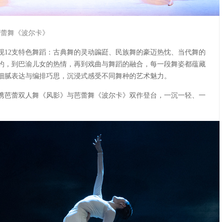
芭蕾舞《波尔卡》
现12支特色舞蹈：古典舞的灵动蹁跹、民族舞的豪迈热忱、当代舞的
约，到巴渝儿女的热情，再到戏曲与舞蹈的融合，每一段舞姿都蕴藏
细腻表达与编排巧思，沉浸式感受不同舞种的艺术魅力。
携芭蕾双人舞《风影》与芭蕾舞《波尔卡》双作登台，一沉一轻、一