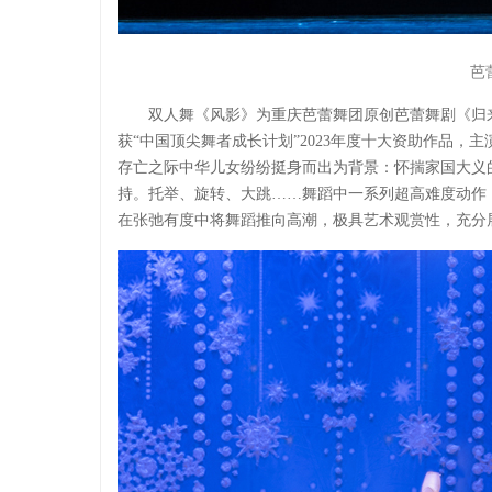
芭
双人舞《风影》为重庆芭蕾舞团原创芭蕾舞剧《归
获“中国顶尖舞者成长计划”2023年度十大资助作品，
存亡之际中华儿女纷纷挺身而出为背景：怀揣家国大义
持。托举、旋转、大跳……舞蹈中一系列超高难度动作
在张弛有度中将舞蹈推向高潮，极具艺术观赏性，充分