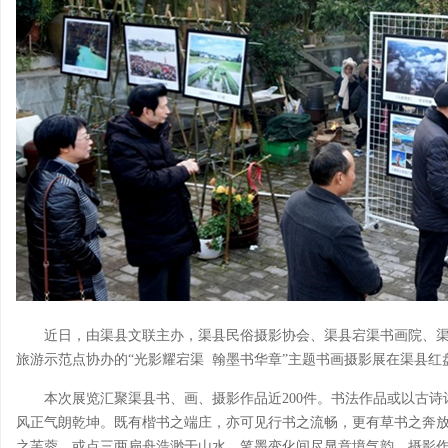
近日，由渠县文联主办，渠县民俗摄影协会、渠县宕渠书画院、
旅游示范点协办的“光影耀宕渠 翰墨书华章”主题书画摄影展在渠县红
本次展览汇聚渠县书、画、摄影作品近200件。书法作品或以古
风正气朗乾坤。既有楷书之端庄，亦可见行书之流畅，更有草书之奔
之芙蓉，或点三两扁舟浩渺于山水，笔墨变化间尽显意境气韵。摄影