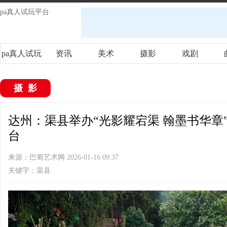
pa真人试玩平台
pa真人试玩
资讯
美术
摄影
戏剧
平台
摄影
达州：渠县举办“光影耀宕渠 翰墨书华章”
台
来源：巴蜀艺术网 2026-01-16 09:37
关键字：渠县