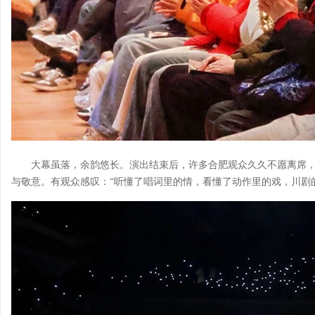
大幕虽落，余韵悠长。演出结束后，许多合肥观众久久不愿离席
与敬意。有观众感叹：“听懂了唱词里的情，看懂了动作里的戏，川剧