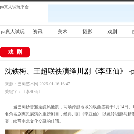
pa真人试玩平台
pa真人试玩
资讯
美术
摄影
戏剧
平台
戏剧
沈铁梅、王超联袂演绎川剧《李亚仙》 -
来源：巴蜀艺术网 2026-01-16 16:47
关键字：《李亚仙》
当巴蜀妙音邂逅皖风徽韵，两场跨越地域的戏曲盛宴于1月14日、1
名角名剧惠民展演的重磅剧目，经典川剧《李亚仙》 以婉转唱腔与精
宴，续写南北文化交融的佳话。