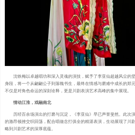
沈铁梅以卓越唱功和深入灵魂的演技，赋予了李亚仙超越风尘的
身段，将一个从翩翩公子到落魄书生，最终在情感与磨难中成长的郑
不仅是对角色命运的深刻诠释，更是川剧表演艺术高峰的集中展现。
情动江淮，戏融南北
历经百余场演出的打磨与沉淀，《李亚仙》早已声誉斐然。此次
的激昂顿挫交织回荡，配合唱做念打俱全的精湛表演，生动展现了川剧
略到川剧艺术的深厚底蕴。