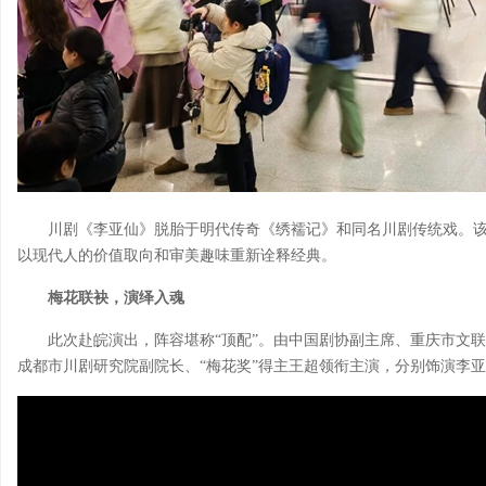
川剧《李亚仙》脱胎于明代传奇《
绣襦记
》和同名川剧传统戏。
以现代人的价值取向和审美趣味重新诠释经典。
梅花联袂，演绎入魂
此次赴皖演出，阵容堪称“顶配”。由中国剧协副主席、重庆市文联
成都市川剧研究院副院长、“梅花奖”得主王超领衔主演，分别饰演李