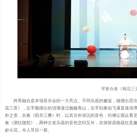
琴箫合奏《梅花三
跨界融合是本场音乐会的一大亮点。不同乐器的邂逅，碰撞出层
花三弄》，左手颤揉出的涟漪漫过巍巍青山，右手刮奏似飞瀑直落深
朴之质，合奏《阳关三叠》时，以其古朴深沉的音色，仿佛让观众看见
奏《酒狂随想》，两种古老乐器的音色交织互补，在保留原曲疏狂意
妙火花，令人耳目一新。