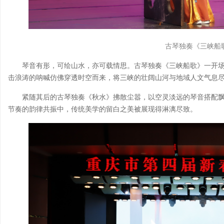
古琴独奏《三峡船
琴音有形，可绘山水，亦可载情思。古琴独奏《三峡船歌》一开
击浪涛的呐喊仿佛穿透时空而来，将三峡的壮阔山河与地域人文气息
紧随其后的古琴独奏《秋水》拂散尘嚣，以空灵淡远的琴音搭配飘
节奏的韵律共振中，传统美学的留白之美被展现得淋漓尽致。