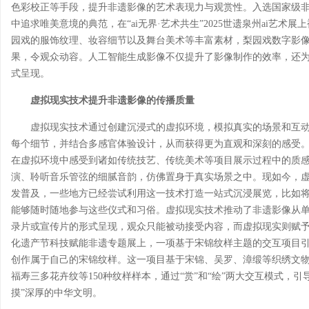
色彩校正等手段，提升非遗影像的艺术表现力与观赏性。入选国家级非
中追求唯美意境的典范，在“ai无界·艺术共生”2025世遗泉州ai艺
园戏的服饰纹理、妆容细节以及舞台美术等丰富素材，梨园戏数字影
果，令观众动容。人工智能生成影像不仅提升了影像制作的效率，还
式呈现。
虚拟现实技术提升非遗影像的传播质量
虚拟现实技术通过创建沉浸式的虚拟环境，模拟真实的场景和互
每个细节，并结合多感官体验设计，从而获得更为直观和深刻的感受
在虚拟环境中感受到诸如传统技艺、传统美术等项目展示过程中的质
演、聆听音乐管弦的细腻音韵，仿佛置身于真实场景之中。现如今，
发普及，一些地方已经尝试利用这一技术打造一站式沉浸展览，比如
能够随时随地参与这些仪式和习俗。虚拟现实技术推动了非遗影像从
录片或宣传片的形式呈现，观众只能被动接受内容，而虚拟现实则赋
化遗产节科技赋能非遗专题展上，一项基于宋锦纹样主题的交互项目
创作属于自己的宋锦纹样。这一项目基于宋锦、吴罗、漳缎等织绣文
福寿三多花卉纹等150种纹样样本，通过“赏”和“绘”两大交互模式，
摸”深厚的中华文明。