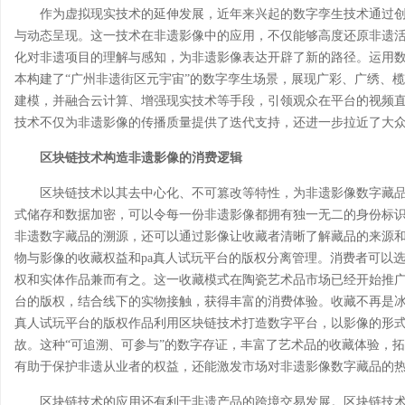
作为虚拟现实技术的延伸发展，近年来兴起的数字孪生技术通过
与动态呈现。这一技术在非遗影像中的应用，不仅能够高度还原非遗
化对非遗项目的理解与感知，为非遗影像表达开辟了新的路径。运用
本构建了“广州非遗街区元宇宙”的数字孪生场景，展现广彩、广绣、
建模，并融合云计算、增强现实技术等手段，引领观众在平台的视频
技术不仅为非遗影像的传播质量提供了迭代支持，还进一步拉近了大
区块链技术构造非遗影像的消费逻辑
区块链技术以其去中心化、不可篡改等特性，为非遗影像数字藏
式储存和数据加密，可以令每一份非遗影像都拥有独一无二的身份标
非遗数字藏品的溯源，还可以通过影像让收藏者清晰了解藏品的来源
物与影像的收藏权益和pa真人试玩平台的版权分离管理。消费者可以选
权和实体作品兼而有之。这一收藏模式在陶瓷艺术品市场已经开始推广
台的版权，结合线下的实物接触，获得丰富的消费体验。收藏不再是冰
真人试玩平台的版权作品利用区块链技术打造数字平台，以影像的形
故。这种“可追溯、可参与”的数字存证，丰富了艺术品的收藏体验，
有助于保护非遗从业者的权益，还能激发市场对非遗影像数字藏品的
区块链技术的应用还有利于非遗产品的跨境交易发展。区块链技