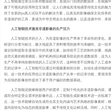
人工智能通过算法分析和数据处理，形成分门别类的数据库，在视频
建了可视化的应用和交互场景，让人们身临其境地感受传统文化的魅
供了全新的pa真人试玩平台的解决方案，以真实的影像确保文化传承
非遗保护的工具，更成为中华文明走出去的载体，以及连接中外、承
人工智能技术激发非遗影像的生产活力
人工智能技术的介入，为非遗影像的生产带来了革命性的变化。
材进行分类与标注，极大地提高了资料整理的效率与准确性。这一技
速识别和提取非遗项目中的关键元素，如传统手工艺的制作步骤、戏
这些元素的精准捕捉，保护机构得以构建系统化的非遗数据库，这为
生产不再单纯依赖传统的人工记录方式，这种转变不仅降低了人工成
艺的记录中，人工智能可以通过对视频素材的分析，自动生成详细的
别。这一技术的应用也让非遗影像的生产从单一的记录功能，逐渐演
为后续的影像创作提供了基于用户偏好的数据基础。
人工智能还能够根据用户的需求，定制个性化的非遗影像内容。
成符合特定受众需求的影像作品，人工智能生成影像技术进一步拓展
点，这一技术能够自动生成符合其文化内涵与艺术风格的影像素材，
遗内容转化为动态的视觉叙事，赋予传统文化以鲜活感。同时，人工