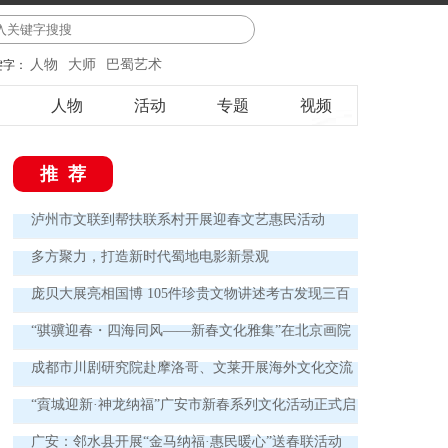
人物
大师
巴蜀艺术
键字：
人物
活动
专题
视频
推荐
泸州市文联到帮扶联系村开展迎春文艺惠民活动
多方聚力，打造新时代蜀地电影新景观
庞贝大展亮相国博 105件珍贵文物讲述考古发现三百
年
“骐骥迎春・四海同风——新春文化雅集”在北京画院
举办
成都市川剧研究院赴摩洛哥、文莱开展海外文化交流
演出
“賨城迎新·神龙纳福”广安市新春系列文化活动正式启
动
广安：邻水县开展“金马纳福·惠民暖心”送春联活动