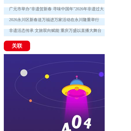
广元市举办“非遗贺新春 寻味中国年”2026年非遗过大
年集市展演活动
2026永川区新春送万福进万家活动在永川隆重举行
非遗活态传承 文旅双向赋能 重庆万盛以直播大舞台
书写融合发展新篇
关联