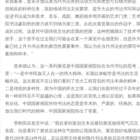
在我看来，改革开放以来当代书法界的活动方式和类型可归纳为协会
担相应的科研任务，鼓励地域书法文化繁荣、提升大众的书法书写和
促进书法成为和美术、音乐、戏剧、舞蹈相并驾齐驱的艺术门类；艺
院书法篆刻所的努力就可归纳为第三类。从此次展览展出的作品中，
成长过程。这是对中国传统文化的宏观的把握，这种把握跳出了技术
抓手，这个抓手在过去我们可能会在某一个展览中会感受到，但是作
象已经上升为书法界的典范性重要事件。我认为在当代书法史的撰写
案例和样本。”
曾来德认为，这一系列展览是中国国家画院站在当代书坛的思考
受：“一是中华民族天人合一的伟大精神。长期以来帖学是书法的主流
幅作品。这次展览不仅让我们看到了浩大工程背后的书法本身的精神
二是传统的多样性。因为中国的怀古之情，让我们在面对经过千百年
有一种崇拜且不可超越的心情，这是我们在宣纸上难以呈现的。如果
有自信。中国国家画院对待书法的态度是学术的、严肃的、经典的。
放出我们时代的精神，中国国家画院给出了答案。”
李刚田在发言中说：“我在拿到策划文本后最怕展览做得死气沉沉
东西。但是看到了展览后这种生气勃勃让我很高兴。展览很好地展现出
唐代289年选24件作品，足以说明主持者对隋代书法承前启后作用和