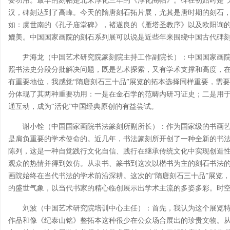
要功用。最早的刻帖是北宋淳化三年的《淳化阁帖》。碑在初始时是“无
汉，碑刻达到了高峰。今天的隋唐刻石拓片展，尤其是唐时期的刻石
如：虞世南的《孔子庙堂碑》，褚遂良的《雁塔圣教序》以及欧阳询
媲美。中国国家画院的刻石系列展可以说是近些年来围绕中国古代碑
尹海龙（中国艺术研究院篆刻院主持工作副院长）：中国国家画
照书法史分段分批解决问题，既是艺术探索，又有学术支撑和高度，
有重要地位，我感觉“隋唐刻石三十品”展览的拓本选择同样重要，需
分体现了其两种重要功用：一是在金石学的范畴内研习证史；二是用
通互动，成为“活化”中国经典原创的有益尝试。
谢小铨（中国国家画院书法篆刻所副所长）：作为国家级的书画
是肩负重要的学术使命的。近几年，书法篆刻所开创了一种全新的书
陈列，这是一种自觉践行文化自信、践行在继承传统文化中实现创造
观众的热情并得到效仿。从隶书、篆书到这次以楷书为主的刻石书法
画院始终在当代书法的学术前沿深耕。这次的“隋唐刻石三十品”展览
的盛世气象，以当代书家的精心临创展示出学术主流的多姿多彩。时
刘波（中国艺术研究院培训中心主任）：首先，我认为这个展览
作品和像《纪泰山铭》整拓本这种很少在公众场合展出的珍贵文物。