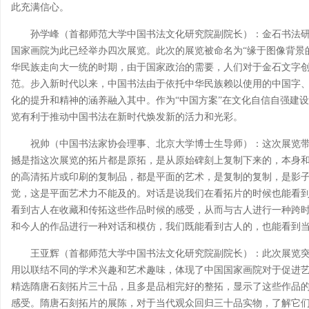
此充满信心。
孙学峰（首都师范大学中国书法文化研究院副院长）：金石书法
国家画院为此已经举办四次展览。此次的展览被命名为“缘于图像背景
华民族走向大一统的时期，由于国家政治的需要，人们对于金石文字
范。步入新时代以来，中国书法由于依托中华民族赖以使用的中国字
化的提升和精神的涵养融入其中。作为“中国方案”在文化自信自强建
览有利于推动中国书法在新时代焕发新的活力和光彩。
祝帅（中国书法家协会理事、北京大学博士生导师）：这次展览
撼是指这次展览的拓片都是原拓，是从原始碑刻上复制下来的，本身
的高清拓片或印刷的复制品，都是平面的艺术，是复制的复制，是影
觉，这是平面艺术力不能及的。对话是说我们在看拓片的时候也能看
看到古人在收藏和传拓这些作品时候的感受，从而与古人进行一种跨
和今人的作品进行一种对话和模仿，我们既能看到古人的，也能看到
王亚辉（首都师范大学中国书法文化研究院副院长）：此次展览
用以联结不同的学术兴趣和艺术趣味，体现了中国国家画院对于促进
精选隋唐石刻拓片三十品，且多是品相完好的整拓，显示了这些作品
感受。隋唐石刻拓片的展陈，对于当代观众回归三十品实物，了解它们