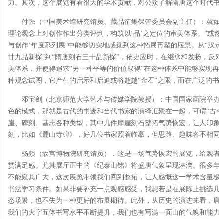
力。其次，这个展览有着很大的学术贡献，对公众了解隋唐这个时代
付强（中国美术馆研究馆员、藏品征集保管委员会副主任）：就如
理论观念上对创作作出分类评判，构筑以‘品’之定位的审美体系。”或然
与创作’年度系列展”中能够切实地感觉到这种拓展再塑的愿景。从“汉隶
廿九品新探”到“隋唐刻石三十品新探”，依史应时，在继承和发扬，反
美体系，并使得追求“另一种平等的价值取得”在这种体系中能够实现
种观念试图，它产生的启示和启迪或将超越“金石”之限，而在广泛的
邓宝剑（北京师范大学艺术与传媒学院教授）：中国国家画院举办
色的模式，那就是古代的书迹和当代书家的演绎汇聚在一起，可谓“古
崖、碑刻、墓志各种类型，其中几件摩崖刻石整拓气势恢宏，让人印
刻，比如《麓山寺碑》，好几位书家照着临摹，但思路、趣味各不相
杨频（故宫博物院研究馆员）：这是一场气势恢宏的展览，给观
赏满足感。尤其展厅正中的《纪泰山铭》将盛唐气象呈现淋漓。很多
不能窥其广大，这次展览带领我们回到整拓，让人感慨这一学术含量
书法学习条件。如果非要补充一点观感感受，我想若是在展陈上挑选
态场景，也不失为一种更好的布展期待。此外，从历史的演进来看，
我们的大字五体书写水平不断提升，我们也有写满一面山的气魄和能