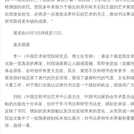
根溯源的依托。贵院多年来致力于推出的系列有关石刻主题的艺术展
自觉使命担当，必将进一步激发业界对石刻艺术的关注，推动书法事
研究取得更丰硕的成果。”
展览由10月3日持续至15日。
嘉宾观展
李一（中国艺术研究院研究员、博士生导师）：看这个展览我非
太能一赏真容的摩崖，到现场观看让人颇感震撼。而即使是如《龙藏
体会原拓，会对创作有更大启发。其次，展览不仅有楷书也有隶书，
展览很好地还原了唐代的历史语境，展现了盛唐时代的气度、文化和
大量工作，对于我们全面认识唐代书法是一个很好的机会，很值得广
刘恒（中国文联书法艺术中心原主任、中国书法家协会学术委员
帖的出版也十分丰富，但对于学习书法和研究书法史、碑刻史来说，
反映了书写、镌刻的原来面貌以及历史延续带来的变化，从而形成一
院这次集中了一批隋唐碑刻拓本加以展示，对书法界和学术界都有重
得，值得一看。