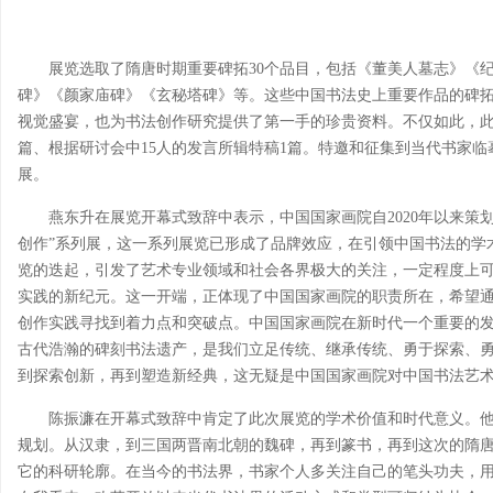
展览选取了隋唐时期重要碑拓30个品目，包括《董美人墓志》《
碑》《颜家庙碑》《玄秘塔碑》等。这些中国书法史上重要作品的碑
视觉盛宴，也为书法创作研究提供了第一手的珍贵资料。不仅如此，此次
篇、根据研讨会中15人的发言所辑特稿1篇。特邀和征集到当代书家临摹
展。
燕东升在展览开幕式致辞中表示，中国国家画院自2020年以来策划
创作”系列展，这一系列展览已形成了品牌效应，在引领中国书法的学
览的迭起，引发了艺术专业领域和社会各界极大的关注，一定程度上
实践的新纪元。这一开端，正体现了中国国家画院的职责所在，希望
创作实践寻找到着力点和突破点。中国国家画院在新时代一个重要的
古代浩瀚的碑刻书法遗产，是我们立足传统、继承传统、勇于探索、
到探索创新，再到塑造新经典，这无疑是中国国家画院对中国书法艺
陈振濂在开幕式致辞中肯定了此次展览的学术价值和时代意义。他
规划。从汉隶，到三国两晋南北朝的魏碑，再到篆书，再到这次的隋
它的科研轮廓。在当今的书法界，书家个人多关注自己的笔头功夫，