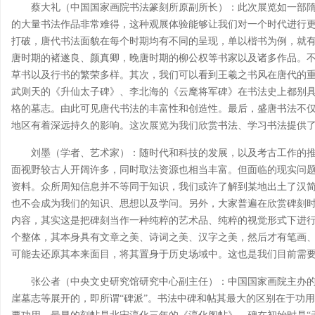
蔡大礼（中国国家画院书法篆刻所原副所长）：此次展览如一部
的大量书法作品非常难得，这种观展体验能够让我们对一个时代进行
打破，唐代书法面貌在每个时期均有不同的呈现，单以楷书为例，就
唐时期的褚遂良、颜真卿，晚唐时期的柳公权等书家以及诸多作品。
草书以及行书的繁荣多样。其次，我们可以看到王羲之书风在唐代的重
武则天的《升仙太子碑》、李北海的《云麾将军碑》在书法史上都别
格的墓志。由此可见唐代书法的丰富性和创造性。最后，盛唐书法不
地区有着深远持久的影响。这次展览为我们欣赏书法、学习书法提供
刘墨（学者、艺术家）：随时代和科技的发展，以及考古工作的
面视野较古人开阔许多，同时取法资源也相当丰富。但面临的现实问
资料。众所周知信息并不等同于知识，我们或许了解到某地出土了汉
也不会成为我们的知识、思想以及学问。另外，大家普遍在欣赏碑刻
内容，其实这是把碑刻当作一种纯粹的艺术品、纯粹的视觉形式下进
个整体，其本身具有文章之美、诗词之美、汉字之美，然后才有笔画
可能去还原其本来面目，将其置身于历史场域中。这也是我们目前需
张公者（中央文史研究馆研究中心副主任）：中国国家画院主办
崖墓志等展开的，即所谓“碑派”。书法中碑和帖其最大的区别在于功