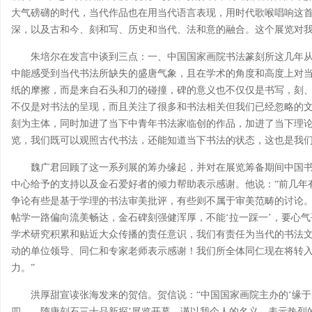
大气磅礴的时代，当代作品也在用当代语言表现，用时代歌喉唱响这
深，以及古和今、刻和写、历史和当代、法和意的融合。这个展览对我
朱培尔在发言中谈到三点：一、中国国家画院书法篆刻所这几年
中能感受到当代书法所缺失的盛唐气象，且在学术的角度和高度上对
纸的摩擦，而是来自石头和刀的碰撞，碑的意义也不仅仅是书写，刻
不仅是对书法的呈现，而且关注了很多和书法相关但我们已经忽略的
刻为主体，同时加进了当下中青年书法家临创的作品，加进了当下理
览，我们既可以观照古代书法，还能知道当下书法的状态，这也是我
魏广君回顾了这一系列展的筹办缘起，并对在展览筹备期间中国
中心给予的支持以及金石爱好者的倾力帮助表示感谢。他说：“前几年
争论有些是基于学理的书法审美批评，有些则不属于审美范畴的讨论
帖学一路偏向流美畅达，金石碑刻强健浑厚，不能‘拉一踩一’，要心
学术研究积累和贴近大众传播的责任意识，我们有责任为当代的书法
动的单位领导、同仁和专家老师表示感谢！我们所全体同仁现在将转入
力。”
洪厚甜宣读张海发来的贺信。贺信说：“中国国家画院主办的‘缘
四——隋唐刻石三十品新探’展览开幕，谨以我个人的名义，表示热烈