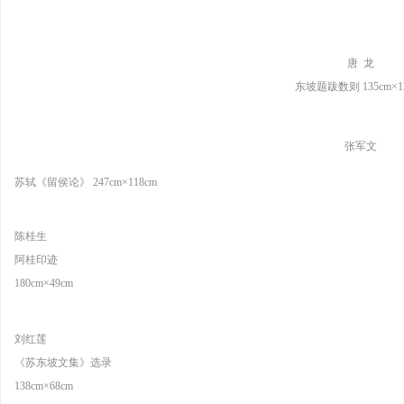
唐 龙
东坡题跋数则 135cm×1
张军文
苏轼《留侯论》 247cm×118cm
陈桂生
阿桂印迹
180cm×49cm
刘红莲
《苏东坡文集》选录
138cm×68cm