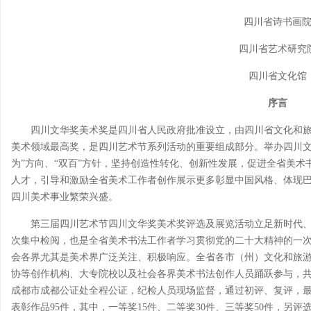
四川省诗书画
四川省艺术研究
四川省文化馆
序言
四川文华奖美术奖是四川省人民政府批准设立，由四川省文化和
美术领域最高奖，是四川艺术节系列活动的重要组成部分。举办四川文
为”方向、“双百”方针，坚持创造性转化、创新性发展，促进全省美
人才，引导和激励全省美术工作者创作展示更多彰显中国风格、体现
四川美术事业繁荣兴盛。
第三届四川艺术节四川文华奖美术奖评选及展览活动立足新时代
次集中检阅，也是全省美术书法工作者学习贯彻党的二十大精神的一次
会各界尤其是美术界广泛关注、积极响应。全省各市（州）文化和旅
协等创作机构、大专院校以及社会各界美术书法创作人员踊跃参与，共计
成都市成都公证处全程公证，纪检人员现场监督，通过初评、复评，
表彰作品95件，其中，一等奖15件、二等奖30件、三等奖50件，另