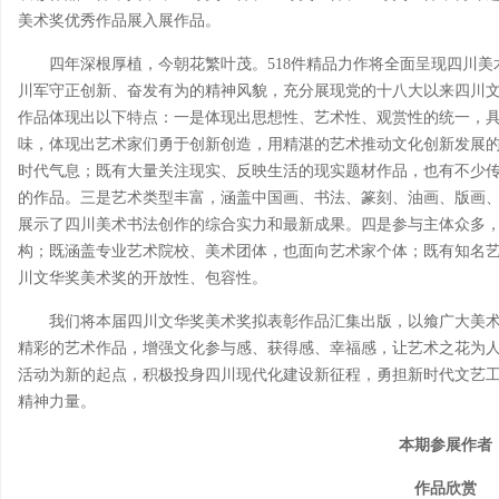
美术奖优秀作品展入展作品。
四年深根厚植，今朝花繁叶茂。518件精品力作将全面呈现四川
川军守正创新、奋发有为的精神风貌，充分展现党的十八大以来四川
作品体现出以下特点：一是体现出思想性、艺术性、观赏性的统一，具
味，体现出艺术家们勇于创新创造，用精湛的艺术推动文化创新发展
时代气息；既有大量关注现实、反映生活的现实题材作品，也有不少
的作品。三是艺术类型丰富，涵盖中国画、书法、篆刻、油画、版画
展示了四川美术书法创作的综合实力和最新成果。四是参与主体众多
构；既涵盖专业艺术院校、美术团体，也面向艺术家个体；既有知名
川文华奖美术奖的开放性、包容性。
我们将本届四川文华奖美术奖拟表彰作品汇集出版，以飨广大美
精彩的艺术作品，增强文化参与感、获得感、幸福感，让艺术之花为
活动为新的起点，积极投身四川现代化建设新征程，勇担新时代文艺
精神力量。
本期参展作者
作品欣赏