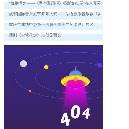
“烽烟号角——《晋察冀画报》摄影文献展”在京开幕
成都国际音乐剧节开幕大戏——法语原版音乐剧《罗
密欧与朱丽叶》成都站首演来袭！
重庆市成功申办第十四届全国美展艺术设计展区
话剧《尘埃落定》主创见面会