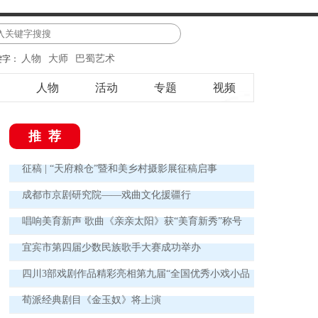
人物
大师
巴蜀艺术
键字：
人物
活动
专题
视频
推荐
征稿 | “天府粮仓”暨和美乡村摄影展征稿启事
成都市京剧研究院——戏曲文化援疆行
唱响美育新声 歌曲《亲亲太阳》获“美育新秀”称号
宜宾市第四届少数民族歌手大赛成功举办
四川3部戏剧作品精彩亮相第九届“全国优秀小戏小品
展演”活动
荀派经典剧目《金玉奴》将上演