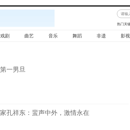
热门关
戏剧
曲艺
音乐
舞蹈
非遗
影视
第一男旦
家孔祥东：蜚声中外，激情永在