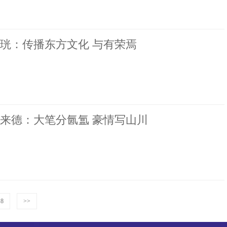
珖：传播东方文化 与有荣焉
来德：大笔分氤氲 豪情写山川
8
>>