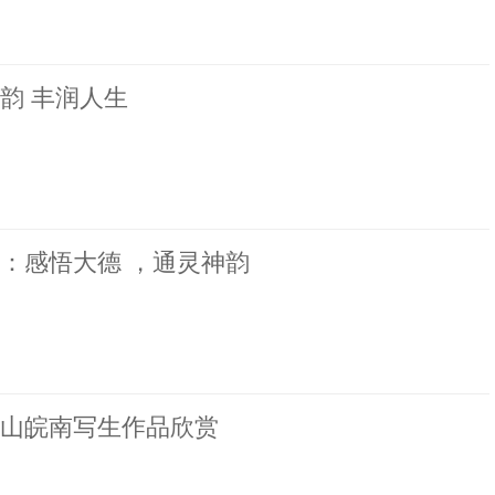
韵 丰润人生
：感悟大德 ，通灵神韵
2黄山皖南写生作品欣赏