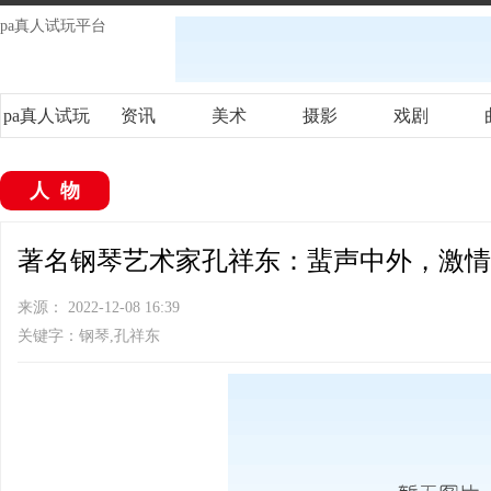
pa真人试玩平台
pa真人试玩
资讯
美术
摄影
戏剧
平台
人物
著名钢琴艺术家孔祥东：蜚声中外，激情永
来源： 2022-12-08 16:39
关键字：钢琴,孔祥东