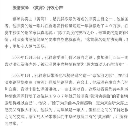
激情演绎 《黄河》抒发心声
钢琴协奏曲《黄河》，是孔祥东最为著名的演奏曲目之一，他被国
者。他演奏的这一唱片在香港发行销量短短一年就接近了４０万张。在
赛中获奖的钢琴家认真地说：“除了高度的技巧之外，最重要的是要有
情，对演奏者感情能量的要求自然也就很高。”这首著名钢琴协奏曲，
中，更加令人荡气回肠。
2000年12月20日，孔祥东受澳门特区政府之邀，参加澳门回归
轰动濠江及海内外，被江泽民主席热情称赞为"最为激动人心的演奏"
2002年1月，孔祥东从带着他气势磅礴的这一“母亲河之歌”，
演奏钢琴协奏曲《黄河》原版的钢琴家。在台上，他沉浸在发自内心的
和自豪。音泄十指如深瀑洪流，一曲山河动容。这场获得强烈共鸣和
热情也深深打动了这位从１９８７年就开始演奏“黄河协奏曲”的著名钢
激动得难以自已”，他说，“除了为乐曲本身而感动，更为来自听众席上
感受又有很大不同。他认为，两岸虽是一家人，但相互之间的了解还很
之间的交流，给宝岛人民带来我们中华民族所共有的‘黄河曲’，让所
同寻常。”