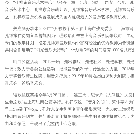
今，“孔祥东音乐艺术中心”已经在上海、北京、深圳、西安、合肥、澳门
音乐艺术中心、孔祥东音乐幼儿园、孔祥东音乐艺术学校、孔祥东音
立，孔祥东音乐机构曾发展成为国内规模最大的音乐艺术教育机构。
关注弱势群体 2004年7月被授予第三届上海市残奥委会、上海市
孔祥东在得知盲童曾凯因为生理缺陷而未被上海音乐学院录取时，主
专门的教学计划，指定孔祥东音乐机构中富有经验的优秀教师为曾凯进行
共同合作启动了“阳光音乐大行动”，计划用5年的时间培养1000名城
助力公益活动 2012开始，走出剧院，走进社区、走进学校、
千场；致力于各类公益活动，播撒音乐的种子，传递爱的力量：2018
力于将音乐带进医院，用音乐疗愈；2019年10月在昆山保利大剧院，
音乐会」首场音乐会。
讴歌抗疫英雄今年6月28日起，一连三天，纪录片《人间世》抗疫
生命之歌”在上海思南公馆举行。孔祥东说：“音乐的‘乐’，繁体字即为
早上9点到下午5点，孔祥东先生和著名青年摄影家郭一为30位上海援
独创的音乐创意，并与著名青年摄影师郭一先生的肖像拍摄做结合，
曲和肖像照，呈现出了完整的生命之歌。