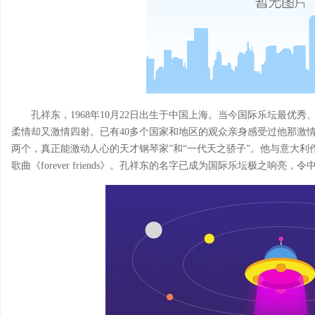
孔祥东，1968年10月22日出生于中国上海。当今国际乐坛最优
柔情却又激情四射。已有40多个国家和地区的观众亲身感受过他那激
两个，真正能激动人心的天才钢琴家”和“一代天之骄子”。他与意大利作
歌曲《forever friends》。孔祥东的名字已成为国际乐坛极之响亮