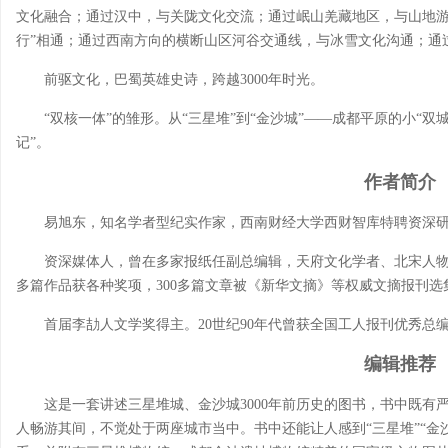
文化融合；通过汉中，与关陇文化交流；通过岷山羌藏地区，与山地游
行”相通；通过西南方向的横断山区河谷交通线，与冰雪文化沟通；通过
前驱文化，巴蜀英雄史诗，跨越3000年时光。
“双核一体”的雏形。从“三星堆”到“金沙城”——成都平原的小“
记”。
作者简介
易旭东，
知名学者型纪实作家，西南财经大学西财智库特聘资深
资深媒体人，曾在多家报纸任副总编辑，天府文化学者、北宋人物史
多篇作品获各种奖项，300多篇文章被《新华文摘》等权威文摘报刊选
首届李劼人文学奖得主。20世纪90年代曾获全国工人报刊优秀总
编辑推荐
这是一套讲述三星堆城、金沙城3000年前历史的图书，书中既
人畅游其间，不觉处于两座城市当中。书中还能让人感到“三星堆”“金