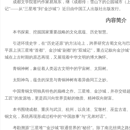
成都文学院签约作家易旭东，继《成都传：雪山下的公园城市（上册
记”——从“三星堆”到“金沙城”》近日由中国工人出版社出版发行。
内容简介
本书探索、挖掘国家重要战略的文化底蕴、历史智慧。
引进环境史学，在“历史还原”的方法论上，跨界研究古蜀文化与巴渝
平原上演三星堆“首都”、金沙城“副都”的“双城记”，重点记叙向金沙城
城在上古时期的原态再现，又展现着中华文明的博大胸怀。
青铜神树，象征着人类远古文明中的宇宙树、太阳树。
太阳神鸟，蕴含的深意与青铜神树有着异曲同工之妙。
中国青铜文明独具特色的巅峰之作。三星堆、金沙城，并存交错超过
工匠”的发源地，更是四川向世界贡献的物质、精神双向财富。
本书围绕成都、重庆与武汉、杭州，以良渚、宝墩村、巫盐古道
铜文化，系统再现形成过程中的“中国故事”与“兄弟对话”。
考勘溯源“三星堆”“金沙城”联通世界的“秘径”。除了南北丝绸