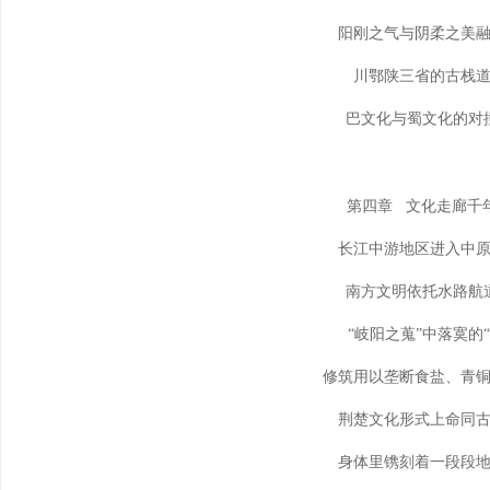
阳刚之气与阴柔之美
川鄂陕三省的古栈
巴文化与蜀文化的对
第四章 文化走廊千
长江中游地区进入中
南方文明依托水路航
“岐阳之蒐”中落寞的“
修筑用以垄断食盐、青
荆楚文化形式上命同
身体里镌刻着一段段