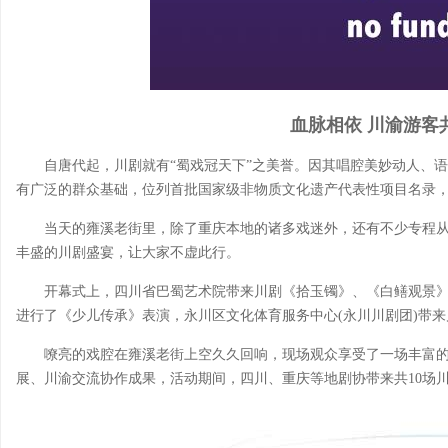
血脉相依 川渝游客
自唐代起，川剧就有“蜀戏冠天下”之美誉。因其唱腔美妙动人、
有广泛的群众基础，位列首批国家级非物质文化遗产代表性项目名录
当天的雍溪老街里，除了重庆本地的诸多戏迷外，还有不少专程
丰盛的川剧盛宴，让大家不虚此行。
开幕式上，四川省巴蜀艺术院带来川剧《拾玉镯》、《白鳝观景
进行了《少儿传承》表演，永川区文化体育服务中心(永川川剧团)带
嘹亮的戏腔在雍溪老街上空久久回响，现场观众享受了一场丰富
展、川渝交流协作成果，活动期间，四川、重庆等地剧协带来共10场