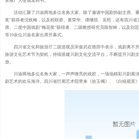
承推广大使颁发聘书。
活动汇聚了川渝两地多位名角大家。除了邀请中国剧协副主席、重
奖”获得者沈铁梅，以及程联群、黄荣华、谭继琼、吴熙，还有四川省
席、二度中国戏剧“梅花奖”获得者、二级教授研究员陈智林，以及刘
等10余位川渝名家出席开幕式。
四川省文化和旅游厅二级巡视员宋俊武在致辞中表示，戏剧离不
旅游文化艺术节为契机，持续搭建川剧文化交流平台，不断提升川剧
放。
川渝两地多位名角大家，一声声嘹亮的戏腔，一场场精彩川剧展
剧艺术的欢乐海洋。四川省巴蜀艺术院带来《拾玉镯》、《白鳝观景