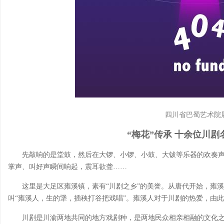
四川省巴蜀艺术院
“梅花”传承 十余位川
先敲响的是堂鼓，然后在大锣、小锣、小鼓、大钹等乐器的欢奏
掌声、叫好声瞬间响起，震耳欲聋……
这里是大足区雍溪镇，素有“川剧之乡”的美誉。从唐代开始，雍
叫“雍溪人，生的犟，插秧打谷把戏唱”。雍溪人对于川剧的热爱，由
川剧是川渝两地共同的地方戏剧种，是两地民众相亲相融的文化