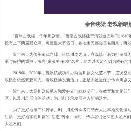
余音绕梁 老戏新唱
“百年古戏楼，千年川剧情。”雍溪古戏楼建于清朝道光年间(1840
设有上下两层观众席。每逢重大节假日，各地市民都会慕名而来，听
近年来，为传承蜀戏之脉，延续川剧之魂，雍溪镇正着力打造成
承与保护的重担，擦亮“雍溪里·有戏”名片，助力以大足石刻为核心的“
2019年、2020年，雍溪镇成功举办两届川剧文化艺术节，盛况
戏楼台依然戏腔高亢。老戏楼焕发新活力，正是大足区保护传承川剧
近年来，大足川剧传承人和爱好者们默默坚守，在教育和文化部
区，以及川剧展演等活动，为川剧传承发展注入新的活力。
为了更好地推广和传承川剧，川剧传承者们结合大足本地文化编
生活，更好地实现川剧的“活态”传承。同时，传承者们还深挖大足石
大足石刻。