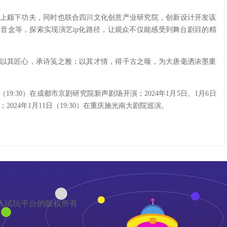
上颇下功夫，同时也联合四川文化创意产业研究院，创新设计开发该
音盒等，探索实现演艺ip化路径，让观众不仅能感受到舞台剧目的精
以其匠心，承诗笺之雅；以其才情，得千古之颂，为大唐毫洒浓墨重
日（19:30）在成都市京剧研究院新声剧场开演；2024年1月5日、1月6日
2024年1月11日（19:30）在重庆施光南大剧院巡演。
a真人试玩平台的版权所有