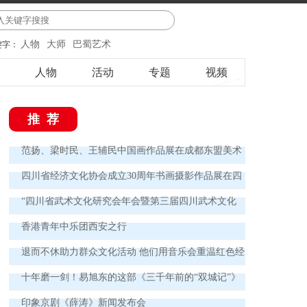
人物
大师
巴蜀艺术
键字：
人物
活动
专题
视频
推荐
范扬、梁时民、王辅民中国画作品展在成都东盟美术
馆开展
四川省经济文化协会成立30周年书画摄影作品展在四
川省文化馆开展
“四川省武术文化研究会年会暨第三届四川武术文化
高峰论坛”召开
香港青年中乐团西安之行
退而不休助力群众文化活动 他们用音乐会重温红色经
典
十年磨一剑！易旭东的这部《三千年前的“双城记”》
如何“沉浸式”创新性表达
印象京剧《薛涛》新闻发布会