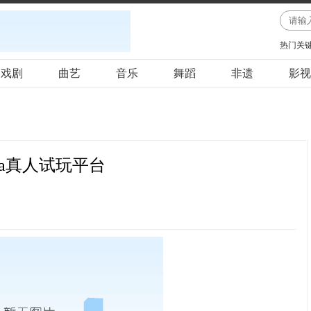
热门关
戏剧
曲艺
音乐
舞蹈
非遗
影视
pa真人试玩平台