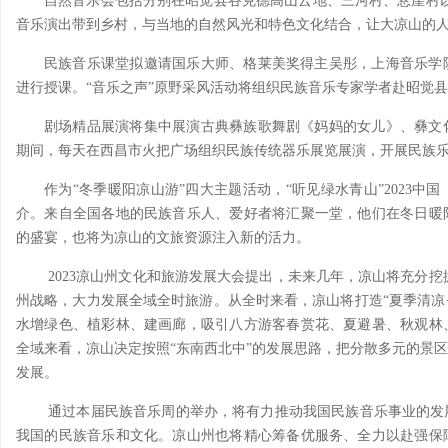
自然音乐会包括分别在昭觉县谷克德高山云地、三河村、悬崖村
音乐演出带到乡村，与当地的自然风光和特色文化结合，让大凉山的
民族音乐课堂拟邀请国乐大师、格莱美奖得主吴彤，上海音乐学
进行授课。“音乐之声”原野采风活动将组织民族音乐专家学者赴昭觉
剧场精品展演将集中展演古典彝族歌舞剧《妈妈的女儿》、彝文
期间，每天在西昌市火把广场组织民族传统器乐展览展演，开展民族
作为“冬季暖阳凉山游”四大主题活动，“听见绿水青山”2023
介。来自全国各地的民族音乐人、爱好者将汇聚一堂，他们在冬日暖
的盛宴，也将为凉山的文旅资源注入新的活力。
2023凉山州文化和旅游发展大会提出，未来几年，凉山将充分挖
州战略，大力发展全域全时旅游。从全时来看，凉山将打造“夏季清凉·
水增绿色、植彩林、建画廊，吸引八方游客春赏花、夏避暑、秋观林
全域来看，凉山决定按照“东南西北中”的发展思路，把分散多元的景
发展。
通过本届民族音乐周的举办，将有力推动我国民族音乐事业的发
我国的民族音乐和文化。凉山州也将精心筹备优服务、全力以赴强保