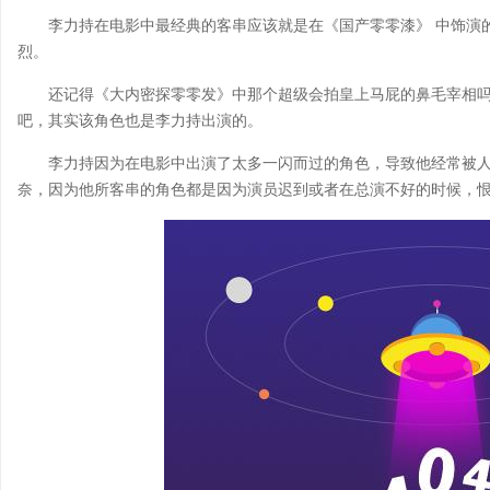
李力持在电影中最经典的客串应该就是在《国产零零漆》 中饰演
烈。
还记得《大内密探零零发》中那个超级会拍皇上马屁的鼻毛宰相
吧，其实该角色也是李力持出演的。
李力持因为在电影中出演了太多一闪而过的角色，导致他经常被
奈，因为他所客串的角色都是因为演员迟到或者在总演不好的时候，