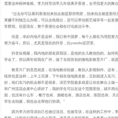
需要这种精神食粮。李力持导演早几年就离开香港，去寻找更大的舞
“过去你可以看到香港拍来拍去都是那些明星，拍来拍去都是那些
果赚不到钱怎么办呢，可以去电视台，还可以带动新艺城等等一起发
常辉煌。但是现在，整个香港社会都在讨论政治斗争。
但是，幸好内地不是这样，我们有中国梦，每个人都在为理想努力奋斗
努力奋斗。所以，尤其是现在的抖音，比youtube还厉害。
抖音短视频，我内地的朋友跟我说，是他的女儿教他拍的。如何
学会了。所以两年前我在广州，做了全国首创的微电影教育片厂，就
教育片厂的意思就是，在场地教你拍摄，教别人影视制作。还有
练班也是这样，上午上完课，下午就在场地跑龙套，立刻就进入实习
好，他们实习的机会都不是很多。演艺学院最多就是让你在舞台上做
和广州流花会展中心讲好了，我的学生可以在这个范围里拍，就不用
面，也没有什么车 ，餐厅也有、酒楼也有、酒店也有、医院也有、天
学生去拍摄，我也会去帮他们协调。”
因为李力持导演自己也做过演员、也做导演，在这样的工作中，