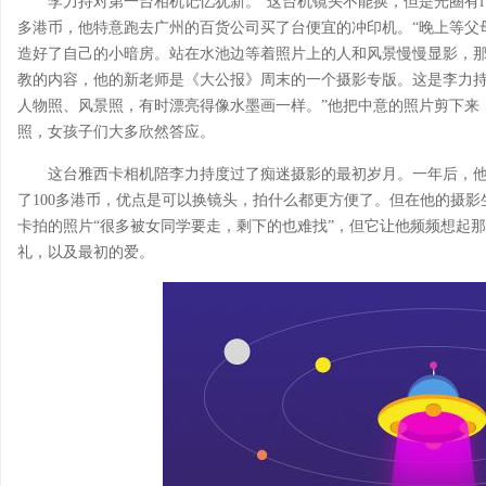
李力持对第一台相机记忆犹新。“这台机镜头不能换，但是光圈有f1
多港币，他特意跑去广州的百货公司买了台便宜的冲印机。“晚上等父
造好了自己的小暗房。站在水池边等着照片上的人和风景慢慢显影，那
教的内容，他的新老师是《大公报》周末的一个摄影专版。这是李力持
人物照、风景照，有时漂亮得像水墨画一样。”他把中意的照片剪下来
照，女孩子们大多欣然答应。
这台雅西卡相机陪李力持度过了痴迷摄影的最初岁月。一年后，
了100多港币，优点是可以换镜头，拍什么都更方便了。但在他的摄
卡拍的照片“很多被女同学要走，剩下的也难找”，但它让他频频想起
礼，以及最初的爱。