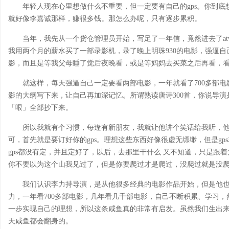
年轻人现在心里想做什么不重要，但一定要有自己的gps。你到
就好像李嘉诚那样，赚很多钱。那怎么办呢，只有逐步累积。
当年，我先从一个货仓管理员开始，写足了一年信，竟然进去了a
我用两个月的薪水买了一部录影机，录了晚上明珠930的电影，强逼
影，而且是等我父母睡了觉后夜晚看，或是等妈妈去买菜之后再看，
就这样，每天强逼自己一定要看两部电影，一年就看了700多部
影的大纲写下来，让自己再加深记忆。所谓熟读唐诗300首，你说导
「哏」全部抄下来。
所以我就有个习惯，每逢有新朋友，我就让他讲个笑话给我听，
可，首先就是要订好你的gps。理想这些东西好像很虚无缥缈，但是g
gps都没有定，并且定好了，以后，去那里干什么 又不知道，只是跟
你不要以为这个山我见过了，但是你要爬过才是爬过，没爬过就是没爬
我们认识李力持导演，是从他很多经典的电影作品开始，但是他
力，一年看700多部电影，几年看几千部电影，自己不断积累、学习
一步实现自己的理想，所以这条咸鱼真的非常有启发。虽然我们生出来
天咸鱼都会翻身的。