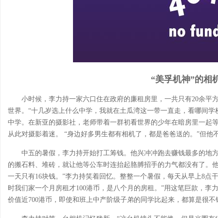
“美孚机神”的相
小时候，李力持一家六口住在政府的廉租房里，一共只有20余平
世界。“十几岁选上什么中学，我就在土瓜湾这一带一直走，看哪间学
中学。在新亚的摄影社，老师带着一群初看世界的少年在暗房里一起等
从此对摄影着迷。 “身边好多男生都有相机了，都是爸爸送的。”但他
中五的暑假，李力持开始打工筹钱。他兴冲冲跑去赚钱最多的地方
的搬石料、堆砖，就让他等公车时连抬起胳膊招手的力气都没有了。他
一天只有16块钱。”李力持笑着回忆。整整一个暑假，每天从早上8点干
时我们家一个月房租才100港币，是八个月的房租。”用这笔巨款，李
价值近700港币，即使和班上中产阶级子弟的同学比起来，都算是很不