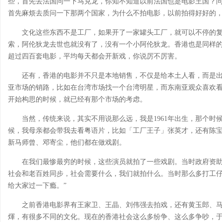
些，首先去法国问一下马克龙，你知不知道以前法国也是电影王国？
首先麻烦去质问一下那两个国家，为什么不拍电影，以前拍得好好的
文化这些东西不是工厂，如果开了一家罐头工厂，就可以不停的
索，阿伦狄龙去世也就没有了，没有一个小阿伦狄龙。香港也是同样
超过四百套电影，平均每天都会开新戏，你说厉不厉害。
还有，香港的电影并不只是本地销售，不仅是给本土人看，而是
亚市场的销路，比如在台湾市场找一个台湾明星，而东南亚观众喜欢
开始构思的时候，就已经有那个市场的考虑。
当然，传统来说，其实不用说那么远，我是1961年出生，那个
候，我母亲都会带我去看粤语片，比如「工厂王子」张英才，还有陈
新马师曾、邓寄尘，他们都在做戏剧。
在我们最惨最穷的时候，这些演员就拍了一些戏剧。当时政府资
社会和老百姓同步，社会需要什么，我们就拍什么。当时那么多打工
给大家过一下瘾。”
之前香港电影界有王家卫、王晶、刘伟强去拍戏，还有黄玉郎、
煇，有很多不同的文化。现在的香港社会这么多纷争、这么多争吵，