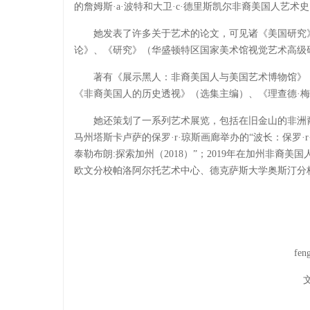
的詹姆斯·a·波特和大卫·c·德里斯凯尔非裔美国人艺
她发表了许多关于艺术的论文，可见诸《美国研究
论》、《研究》（华盛顿特区国家美术馆视觉艺术高级
著有《展示黑人：非裔美国人与美国艺术博物馆》
《非裔美国人的历史透视》（选集主编）、《理查德·
她还策划了一系列艺术展览，包括在旧金山的非洲裔博物
马州塔斯卡卢萨的保罗·r·琼斯画廊举办的“波长：保罗
泰勒布朗:探索加州（2018）”；2019年在加州非裔美国
欧文分校帕洛阿尔托艺术中心、德克萨斯大学奥斯汀分
feng
文