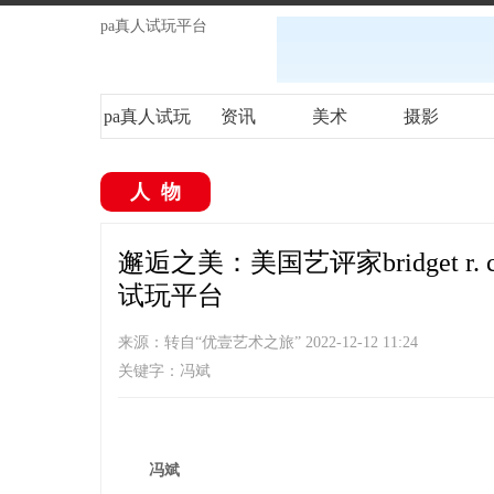
pa真人试玩平台
pa真人试玩
资讯
美术
摄影
平台
人物
邂逅之美：美国艺评家bridget r
试玩平台
来源：转自“优壹艺术之旅” 2022-12-12 11:24
关键字：冯斌
冯斌