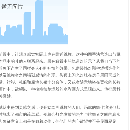
前景中，让观众感觉实际上也在附近跳舞。这种构图手法营造出与跳
作品中的其他人联系起来。黑色背景中的轨道灯暗示了从我们当下的
想象下产生了同样令人心旷神怡的效果。包房装饰灯那种矫揉造作的
以及跳舞者之间强烈感情的外现。头顶上闪光灯球在房子周围形成的
缘。衬衫、礼服和席地长裙十分合体，又或者随意地搭在宽松的长裤
画作中，欲望以一种模糊如梦境般的水彩画方式呈现出来。他把颜料
美微妙。
冯斌从中得到灵感之后，便开始绘画跳舞的人们。冯斌的舞伴浪漫但却
时脱离了都市的疏离感。夜总会灯光发放的热力与跳舞者之间的真实
和象征意义上都是在做着动作，但他们的内心欲望并不是显而易见