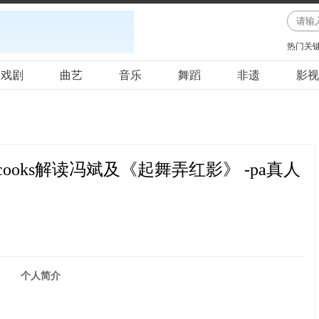
热门关
戏剧
曲艺
音乐
舞蹈
非遗
影视
. cooks解读冯斌及《起舞弄红影》 -pa真人
个人简介