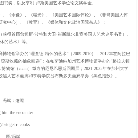
术史图书奖，以及亨利·卢斯美国艺术学位论文奖学金。
》、《余像》、《曝光》、《美国艺术国际评论》、《非裔美国人评
研究中心）、《教育》、《媒体和文化政治国际杂志》；
（获得首届詹姆斯·波特和大卫·崔斯凯尔非裔美国人艺术史图书奖）、
梅休的艺术》等。
馆举办的“理查德·梅休的艺术”（2009-2010）；2012年在阿拉巴
·r·琼斯收藏的抽象画选”；在帕萨迪纳加州艺术博物馆举办的“格拉夫顿
人博物馆（caam）举办的厄尼巴恩斯回顾展；2021-2022年在加州大学
校黑人艺术画廊和亨特学院吕布斯多夫画廊举办《黑色指数》。
冯斌：邂逅
 bin: the encounter
/bridget r. cooks
图/冯斌