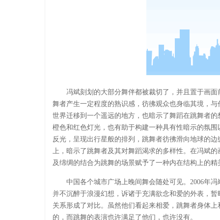
冯斌刻划的大部分舞伴都被裁切了，并且置于画面
舞者产生一定程度的熟识感，彷彿观众也身临其境，与
世界迁移到一个遥远的地方，也暗示了舞蹈在跳舞者的
橙色和红色灯光，也有助于构建一种具有性暗示的氛围
反光，呈现出行星般的排列，跳舞者彷彿滑向地球的边
上，暗示了跳舞者及其对舞蹈渴求的多样性。在冯斌的
及绵绸的结合为跳舞的场景赋予了一种内在结构上的精
中国各个城市广场上晚间舞会随处可见。2006年
并不沉醉于浪漫幻想，诉诸于充满欲念和爱的外表，暂
关系形成了对比。虽然他们看起来相爱，跳舞者身体上
的，而跳舞的表演也许满足了他们，也许没有。