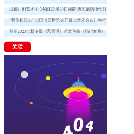
成都川剧艺术中心锦江剧场28日揭牌 惠民展演活动好
戏连台！
“我住长江头” 全国演艺博览会开幕式音乐会在川举行
戴荃2023全新专辑《风骨谣》首发单曲《杨门女将》
为时代英雄喝彩
关联