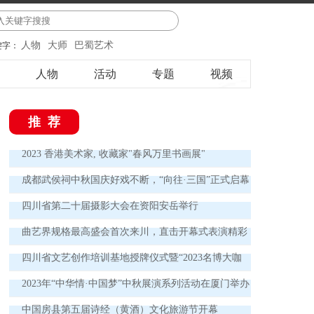
人物
大师
巴蜀艺术
键字：
人物
活动
专题
视频
推荐
2023 香港美术家, 收藏家"春风万里书画展"
成都武侯祠中秋国庆好戏不断，“向往·三国”正式启幕
四川省第二十届摄影大会在资阳安岳举行
曲艺界规格最高盛会首次来川，直击开幕式表演精彩
瞬间 欢声笑语讲述中国曲艺新故事
四川省文艺创作培训基地授牌仪式暨“2023名博大咖
德阳行”实践活动启动仪式举行
2023年“中华情·中国梦”中秋展演系列活动在厦门举办
中国房县第五届诗经（黄酒）文化旅游节开幕