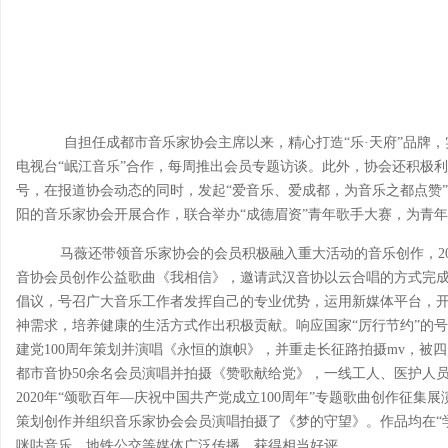
自担任成都市音乐家协会主席以来，精心打造“乐·天府”品牌，
电视台“岷江音乐”合作，每周推出会员专题访谈。此外，协会还积极利
号，在报道协会动态的同时，发起“爱音乐、爱成都，为音乐之都点赞
阳的音乐家协会开展合作，联合举办“成德眉资”青年歌手大赛，为青
马薇还带领音乐家协会的会员积极融入重大活动的音乐创作，20
音协会员创作公益歌曲《我相信》，邀请武汉音协以云合唱的方式完成
倡议，号召广大音乐工作者发挥自己的专业优势，运用新媒体平台，开
神需求，培养健康的生活方式作出积极贡献。响应国家“厉行节约”的号召
建党100周年策划并演唱《永恒的旗帜》，并重走长征路拍摄mv，被
都市音协50余名会员演唱并拍摄《赞歌献给党》，一线工人、医护人员
2020年“颂歌百年—庆祝中国共产党成立100周年”专题歌曲创作征集
策划创作并组织音乐家协会会员演唱拍摄了《梦的守望》。作品均在“
咪咕音乐、地铁公交等媒体广泛传播，获得相当好评。