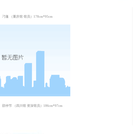
 刁蓬 （重庆馆 馆员）
178cm*95cm
 邵仲节 （四川馆 资深馆员）
186cm*97cm