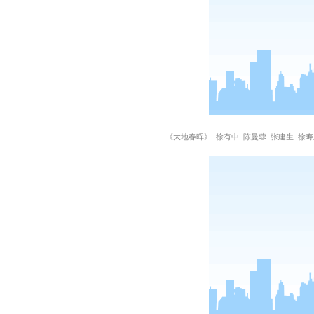
《大地春晖》 徐有中 陈曼蓉 张建生 徐寿