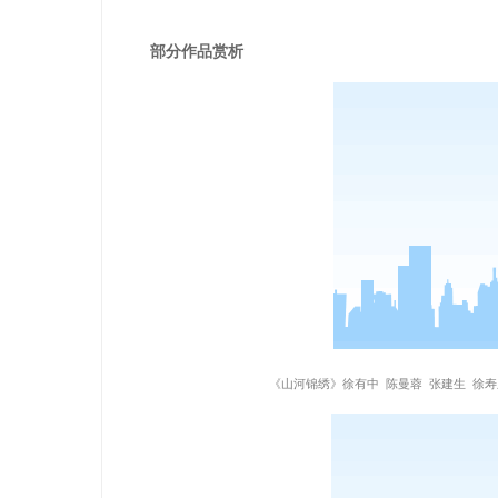
部分作品赏析
《山河锦绣》徐有中 陈曼蓉 张建生 徐寿