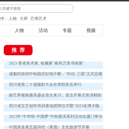
人物
大师
巴蜀艺术
键字：
人物
活动
专题
视频
推荐
2023 香港美术家, 收藏家"春风万里书画展"
成都武侯祠中秋国庆好戏不断，“向往·三国”正式启幕
四川省第二十届摄影大会在资阳安岳举行
曲艺界规格最高盛会首次来川，直击开幕式表演精彩
瞬间 欢声笑语讲述中国曲艺新故事
四川省文艺创作培训基地授牌仪式暨“2023名博大咖
德阳行”实践活动启动仪式举行
2023年“中华情·中国梦”中秋展演系列活动在厦门举办
中国房县第五届诗经（黄酒）文化旅游节开幕