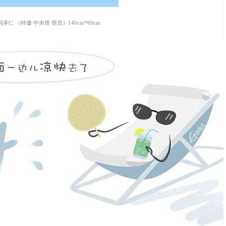
玛泽仁 （特邀 中央馆 馆员）
140cm*69cm