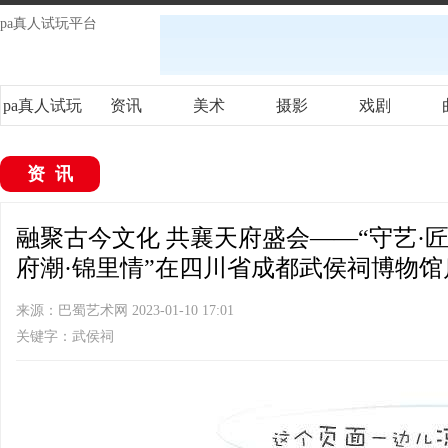
pa真人试玩平台
pa真人试玩
资讯
美术
摄影
戏剧
平台
资讯
融聚古今文化 共襄天府盛会——“守艺·
府潮·锦里情”在四川省成都武侯祠博物馆启
来源：巴蜀艺术网 2023-01-10 17:01
关键字：武侯祠