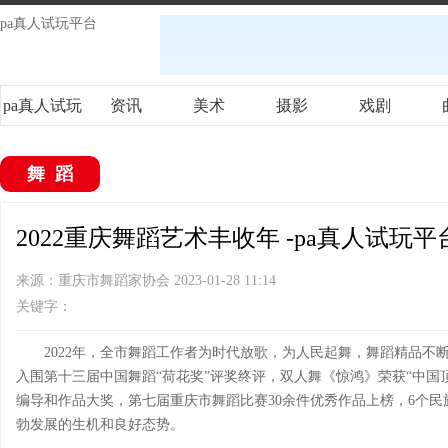
pa真人试玩平台
pa真人试玩
资讯
美术
摄影
戏剧
平台
舞蹈
2022重庆舞蹈艺术丰收年 -pa真人试玩平
来源：重庆市舞蹈家协会 2023-01-28 11:14
关键字：
2022年，全市舞蹈工作者为时代放歌，为人民起舞，舞蹈精品
入围第十三届中国舞蹈“荷花奖”评奖终评，双人舞《惊鸿》荣获“中国顶
编导和作品大奖，第七届重庆市舞蹈比赛30余件优秀作品上榜，6个
勃发展的生机和良好态势。