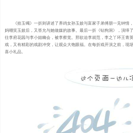
《拾玉镯》一折则讲述了养鸡女孙玉姣与富家子弟傅朋一见钟情
妈嘲笑玉姣后，又答允与她做媒的故事。最后一折《钻狗洞》，演绎
往李府花园与李小姐幽会，被李察觉。邢欲迫李就范，李之丫环王青
戏，又有精彩的戏剧冲突，让观众大饱眼福。在每折戏开演之前，现
喜小礼品。