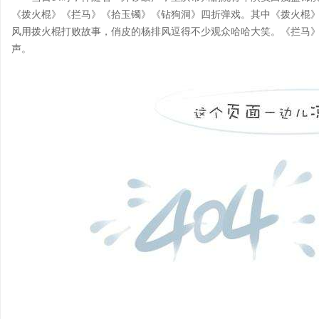
《拨火棍》《拦马》《拾玉镯》《钻狗洞》四折弹戏。其中《拨火棍
风用拨火棍打败故事，俏皮的杨排风逗得不少观众哈哈大笑。《拦马
声。