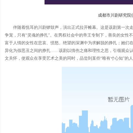
成都市川剧研究院
伴随着悦耳的川剧锣鼓声，演出正式拉开帷幕。这是该剧第一次走
争宠，只有“灵魂的挣扎”。在男权社会中的帝王专制下，善良的女性
富于人情的女性在悲哀、愤怒、绝望的深渊中为求解脱的挣扎；她们
异化为假恶丑之间的挣扎……该剧以情伤之痛和理性之思，引领观众
文关怀，使观众在享受艺术之美的同时，品尝到某些“唯有寸心知”的