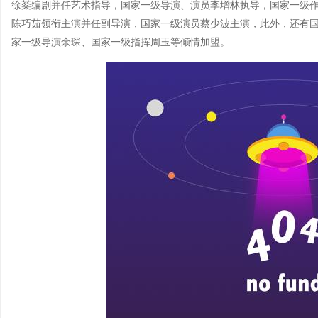
徐棻编剧并任艺术指导，国家一级导演、演员李增林执导，国家一级作
陈巧茹领衔主演并任副导演，国家一级演员蔡少波主演，此外，还有
家一级导演余琛、国家一级指挥周玉等倾情加盟。