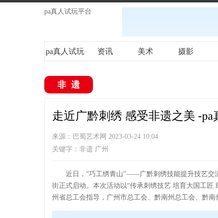
pa真人试玩平台
pa真人试玩
资讯
美术
摄影
平台
非遗
走近广黔刺绣 感受非遗之美 -p
来源：巴蜀艺术网 2023-03-24 10:04
关键字：非遗 广州
近日，“巧工绣青山”——广黔刺绣技能提升技艺交
街正式启动。本次活动以“传承刺绣技艺 培育大国工匠
州省总工会指导，广州市总工会、黔南州总工会、黔南