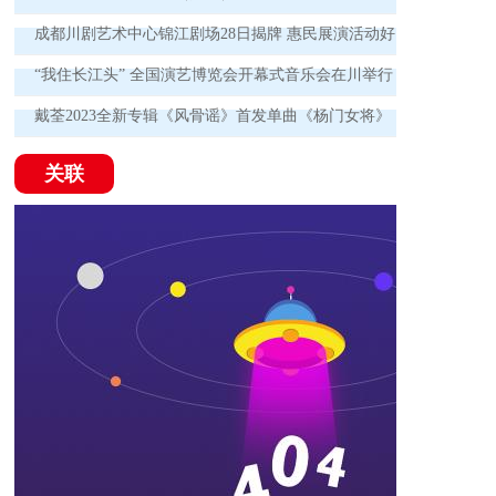
成都川剧艺术中心锦江剧场28日揭牌 惠民展演活动好
戏连台！
“我住长江头” 全国演艺博览会开幕式音乐会在川举行
戴荃2023全新专辑《风骨谣》首发单曲《杨门女将》
为时代英雄喝彩
关联