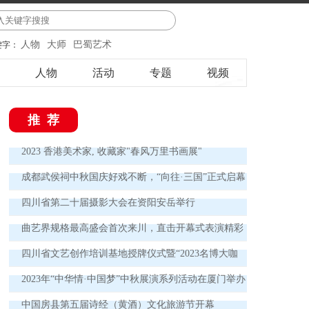
人物
大师
巴蜀艺术
键字：
人物
活动
专题
视频
推荐
2023 香港美术家, 收藏家"春风万里书画展"
成都武侯祠中秋国庆好戏不断，“向往·三国”正式启幕
四川省第二十届摄影大会在资阳安岳举行
曲艺界规格最高盛会首次来川，直击开幕式表演精彩
瞬间 欢声笑语讲述中国曲艺新故事
四川省文艺创作培训基地授牌仪式暨“2023名博大咖
德阳行”实践活动启动仪式举行
2023年“中华情·中国梦”中秋展演系列活动在厦门举办
中国房县第五届诗经（黄酒）文化旅游节开幕