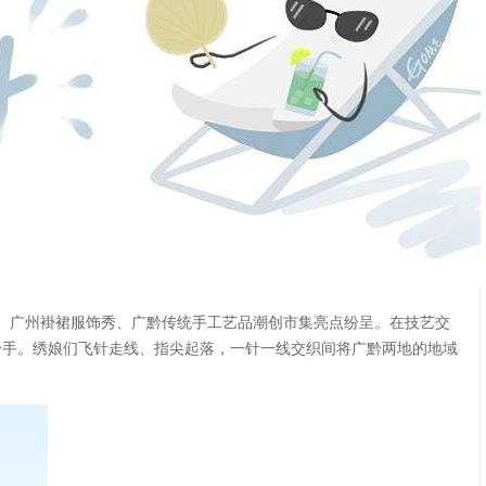
、广州褂裙服饰秀、广黔传统手工艺品潮创市集亮点纷呈。在技艺交
身手。绣娘们飞针走线、指尖起落，一针一线交织间将广黔两地的地域