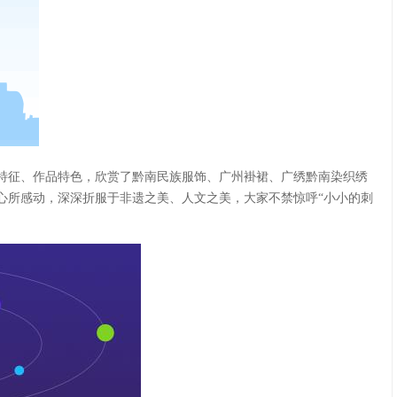
特征、作品特色，欣赏了黔南民族服饰、广州褂裙、广绣黔南染织绣
心所感动，深深折服于非遗之美、人文之美，大家不禁惊呼“小小的刺