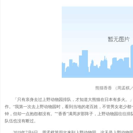
熊猫香香 （周孟棋
「只有亲身去过上野动物园排队，才知道大熊猫在日本有多火。」
作。“我第一次去上野动物园时，看到当地的老百姓，不管男女老少都
钟，但却一点抱怨都没有。”“香香”满周岁那阵子，上野动物园往往排
队伍也没有断过。
2019年7月6日，周孟棋第四次来到上野动物园。这天是上野动