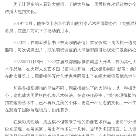
为了让更多的人看到大熊猫、了解大熊猫，周孟棋多次通过举办
传播大熊猫文化。
2019年5月，他在位于东京代官山的前沿艺术画廊举办的《大熊
看展，在照片前流下了感动的泪水。
2020年，在周孟棋新书《被宠溺的表情》首发仪式上周孟棋一
熊猫，每次切换图片，或呆萌或调皮的大熊猫都能引起观众们发自内心
2022年11月18日，2022首届成都国际摄影周盛大开幕，作为其
术作品展，在天府人文艺术图书馆同步开展。此次摄影周以“影像：前
在此次展览上，周孟棋等五位艺术家共同展出了48幅大熊猫及栖息地艺术
和很多摄影师拍的熊猫不同，周孟棋镜头下的大熊猫，以一种极为
心，这也成为周孟棋的代表艺术技法。在这些作品中，“美”表现得极
猫在这些艺术中，已不再只是美的个体，更是一种活态的文化，一种中
在观看了国际展现场后，如此赞叹。
在摄影周现场，周孟棋不但带来了他的影像艺术作品，更将中外
纷沓呈现。在展览区，展出有他多达十几种、被译为多国语言、进入