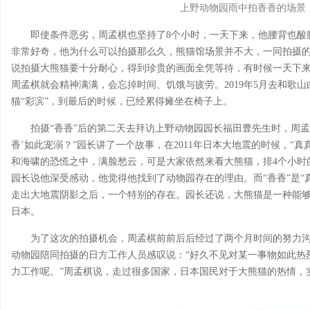
上野动物园雨中拍香香的场景
即使条件恶劣，周孟棋也坚持了8个小时，一天下来，他腰背也酸
非常好奇，他为什么可以拍摄那么久，熊猫馆场景并不大，一同拍摄
说拍摄大熊猫要十分耐心，得到珍贵的画面全凭等待，有时候一天下来
周孟棋就会精神满满，会忘掉时间、饥饿与疲劳。2019年5月去和歌
猫“彩滨”，到最后的时候，已经累得瘫坐在椅子上。
拍摄“香香”后的第二天去拜访上野动物园园长福田豊先生时，周孟
香’如此宠溺？”园长讲了一个故事，在2011年日本大地震的时候，“
和海啸的恐慌之中，满脸愁云，可是大家依然来看大熊猫，排4个小时
园长说他深受感动，他觉得他找到了动物园存在的理由。而“香香”是“
走出大地震阴影之后，一个特别的存在。园长还说，大熊猫是一种能
日本。
为了这次的拍摄机会，周孟棋前前后后经过了两个月时间的努力
动物园陪同拍摄的日方工作人员感叹说：“好久不见对某一事物如此热
力工作呢。”周孟棋说，走过很多国家，日本国民对于大熊猫的热情，