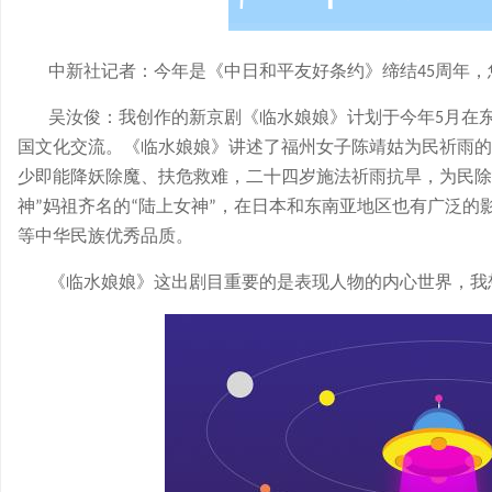
中新社记者：今年是《中日和平友好条约》缔结
周年，
45
吴汝俊：我创作的新京剧《临水娘娘》计划于今年
月在
5
国文化交流。《临水娘娘》讲述了福州女子陈靖姑为民祈雨的
少即能降妖除魔、扶危救难，二十四岁施法祈雨抗旱，为民除
神
妈祖齐名的
陆上女神
，在日本和东南亚地区也有广泛的
”
“
”
等中华民族优秀品质。
《临水娘娘》这出剧目重要的是表现人物的内心世界，我