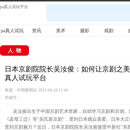
pa真人试玩平台
pa真人试玩
资讯
美术
摄影
戏剧
平台
人物
日本京剧院院长吴汝俊：如何让京剧之美浸润
真人试玩平台
来源：中国新闻社 2023-04-24 11:44
关键字：
吴汝俊出生于中国京剧艺术世家，自幼学习京剧和京胡。
《孟母三迁》等
吴氏新京剧
，受到日本观众喜爱。日本大正
“
”
受到京剧魅力？近日，日本京剧院院长吴汝俊接受中新社
东
“