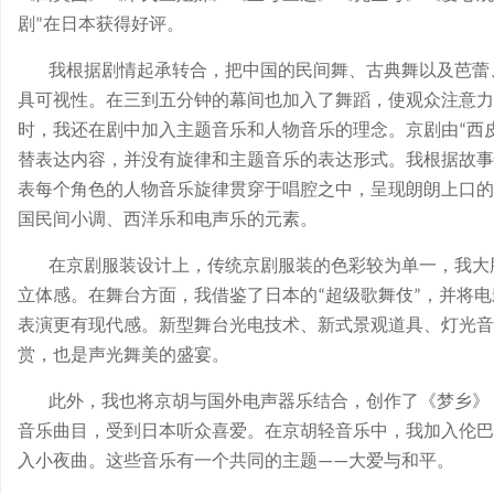
剧
在日本获得好评。
”
我根据剧情起承转合，把中国的民间舞、古典舞以及芭蕾
具可视性。在三到五分钟的幕间也加入了舞蹈，使观众注意力
时，我还在剧中加入主题音乐和人物音乐的理念。京剧由
西
“
替表达内容，并没有旋律和主题音乐的表达形式。我根据故事
表每个角色的人物音乐旋律贯穿于唱腔之中，呈现朗朗上口的
国民间小调、西洋乐和电声乐的元素。
在京剧服装设计上，传统京剧服装的色彩较为单一，我大
立体感。在舞台方面，我借鉴了日本的
超级歌舞伎
，并将电
“
”
表演更有现代感。新型舞台光电技术、新式景观道具、灯光音
赏，也是声光舞美的盛宴。
此外，我也将京胡与国外电声器乐结合，创作了《梦乡》
音乐曲目，受到日本听众喜爱。在京胡轻音乐中，我加入伦巴
入小夜曲。这些音乐有一个共同的主题
大爱与和平。
——