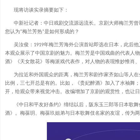
现将访谈实录摘要如下：
中新社记者：中日戏剧交流源远流长。京剧大师梅兰芳曾
您认为
梅兰芳热
是如何形成的？
“
”
吴汝俊：
年梅兰芳海外公演首站即选在日本，此后他
1919
本观众展示了中国京剧的魅力。梅兰芳是中国戏曲的代表人物
酒》《天女散花》等梅派戏代表作，对人物的表现惟妙惟肖、
为拉近和外国观众的距离，梅兰芳和剧作家齐如山等人在
比例，三七开总是有的。比如，《贵妃醉酒》加入了水袖舞；
开，给观众带来视觉冲击。改编增加了京剧的观赏性，也让日
《中日和平友好条约》缔结以后，阪东玉三郎等日本歌舞
酒》。梅葆玥、梅葆玖姐弟与日本歌舞伎名家的友谊，传为两