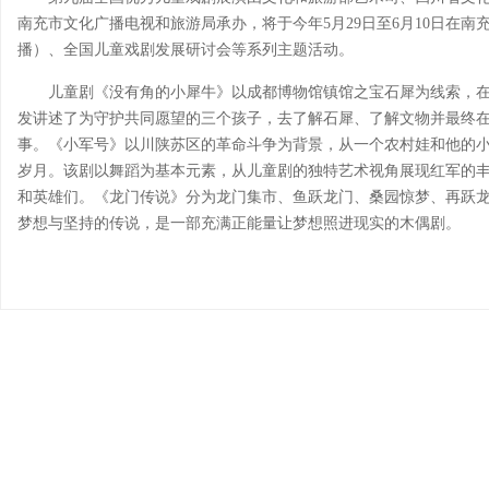
南充市文化广播电视和旅游局承办，将于今年5月29日至6月10日在
播）、全国儿童戏剧发展研讨会等系列主题活动。
儿童剧《没有角的小犀牛》以成都博物馆镇馆之宝石犀为线索，
发讲述了为守护共同愿望的三个孩子，去了解石犀、了解文物并最终在
事。《小军号》以川陕苏区的革命斗争为背景，从一个农村娃和他的
岁月。该剧以舞蹈为基本元素，从儿童剧的独特艺术视角展现红军的
和英雄们。《龙门传说》分为龙门集市、鱼跃龙门、桑园惊梦、再跃
梦想与坚持的传说，是一部充满正能量让梦想照进现实的木偶剧。