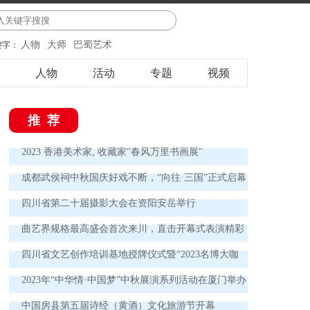
人物
大师
巴蜀艺术
键字：
人物
活动
专题
视频
推荐
2023 香港美术家, 收藏家"春风万里书画展"
成都武侯祠中秋国庆好戏不断，“向往·三国”正式启幕
四川省第二十届摄影大会在资阳安岳举行
曲艺界规格最高盛会首次来川，直击开幕式表演精彩
瞬间 欢声笑语讲述中国曲艺新故事
四川省文艺创作培训基地授牌仪式暨“2023名博大咖
德阳行”实践活动启动仪式举行
2023年“中华情·中国梦”中秋展演系列活动在厦门举办
中国房县第五届诗经（黄酒）文化旅游节开幕