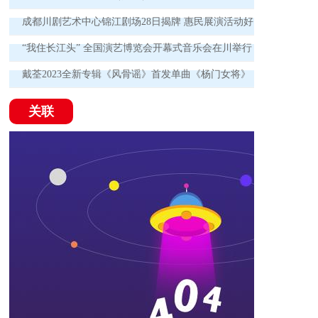
成都川剧艺术中心锦江剧场28日揭牌 惠民展演活动好
戏连台！
“我住长江头” 全国演艺博览会开幕式音乐会在川举行
戴荃2023全新专辑《风骨谣》首发单曲《杨门女将》
为时代英雄喝彩
关联