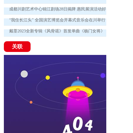
成都川剧艺术中心锦江剧场28日揭牌 惠民展演活动好
戏连台！
“我住长江头” 全国演艺博览会开幕式音乐会在川举行
戴荃2023全新专辑《风骨谣》首发单曲《杨门女将》
为时代英雄喝彩
关联