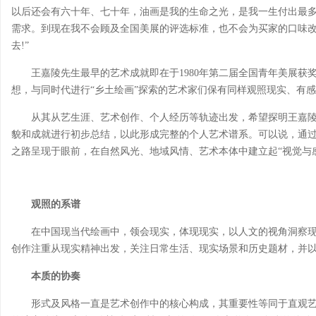
以后还会有六十年、七十年，油画是我的生命之光，是我一生付出最
需求。到现在我不会顾及全国美展的评选标准，也不会为买家的口味
去!”
王嘉陵先生最早的艺术成就即在于1980年第二届全国青年美展
想，与同时代进行“乡土绘画”探索的艺术家们保有同样观照现实、有
从其从艺生涯、艺术创作、个人经历等轨迹出发，希望探明王嘉
貌和成就进行初步总结，以此形成完整的个人艺术谱系。可以说，通
之路呈现于眼前，在自然风光、地域风情、艺术本体中建立起“视觉与感
观照的系谱
在中国现当代绘画中，领会现实，体现现实，以人文的视角洞察
创作注重从现实精神出发，关注日常生活、现实场景和历史题材，并
本质的协奏
形式及风格一直是艺术创作中的核心构成，其重要性等同于直观