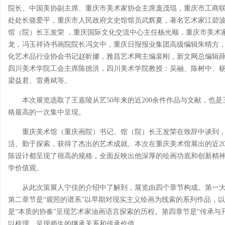
院长、中国美协副主席、重庆市美术家协会主席庞茂琨，重庆市工商联
处处长骆爱平，重庆市人民政府文史馆馆员武辉夏，著名艺术家江碧
馆（院）长王发荣 ，重庆国际文化交流中心主任杨光顺，重庆市美术
龙，冯玉祥诗书画院院长冯文中，重庆日报报业集团高级编辑朱晴方
化艺术品行业协会书记赵昕娜，雅昌艺术网主编裴刚，新文网总编辑薛
四川美术学院工会主席陈德洪，四川美术学院教授：吴融、陈树中、
梁益君、雷勇斌等。
本次展览选取了王嘉陵从艺50年来的近200余件作品与文献，也
格最高的一次集中呈现。
重庆美术馆（重庆画院）书记、馆（院）长王发荣在致辞中谈到
活、勤于探索，获得了杰出的艺术成就。本次在重庆美术馆展出的近2
陈设计都呈现了很高的规格，全面反映出他深厚的绘画功底和创新精
学价值观。
从此次策展人宁佳的介绍中了解到，展览由四个章节构成。第一大
第二章节是“观照的谱系”以早期对现实主义绘画为线索的系列作品，
是“本质的协奏”呈现艺术家油画语言探索的历程。第四章节是“传承与
以梳理，呈现师生的继承关系和传承价值。