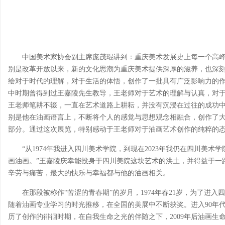
中国美术家协会副主席庞茂琨讲到：重庆美术发展史上每一个高峰
别是改革开放以来，新的文化思潮为重庆美术提供深厚的滋养，也深
绘对于时代的理解，对于生活的体悟，创作了一批具有广泛影响力的
中时期曾得到过王嘉陵先生教导，王老师对于艺术的理解与认真，对
王老师笔耕不辍，一直在艺术道路上耕耘，并没有沉浸在过往的成功
别是他在油画语言上，不断将个人的感觉与思想观念相融合，创作了
部分。通过这次展览，特别感动于王老师对于油画艺术创作的纯粹的
“从1974年我进入四川美术学院，到现在2023年我仍在四川美
画油画。”王嘉陵庆幸能投身于四川美院这块艺术的洪土，并得益于一
辛劳与痛苦，最大的快乐与幸福都与他的油画相关。
在那段被称作“苦涩的青春期”的岁月，1974年春21岁，为了进
随着油画专业学习的时光推移，在全国的美展中不断获奖。进入90年
历了创作的徘徊时期，在自我生命之光的伴随之下，2009年后油画生命