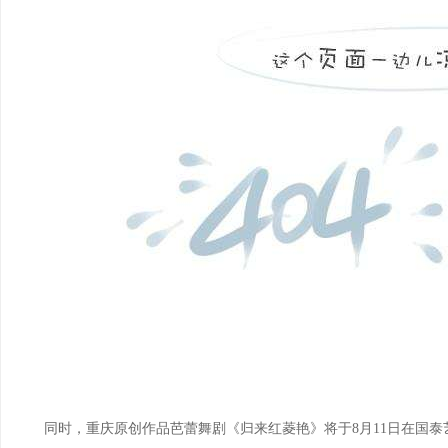
同时，重庆原创作品芭蕾舞剧《归来红菱艳》将于8月11日在国泰