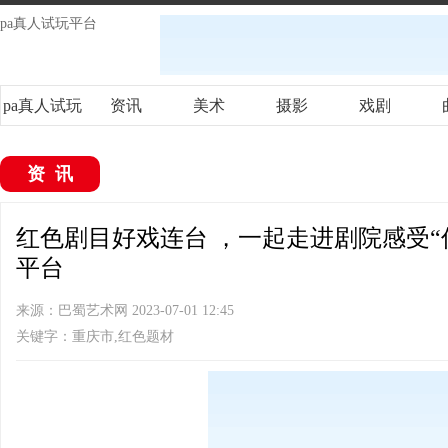
pa真人试玩平台
pa真人试玩
资讯
美术
摄影
戏剧
平台
资讯
红色剧目好戏连台 ，一起走进剧院感受“信
平台
来源：巴蜀艺术网 2023-07-01 12:45
关键字：重庆市,红色题材