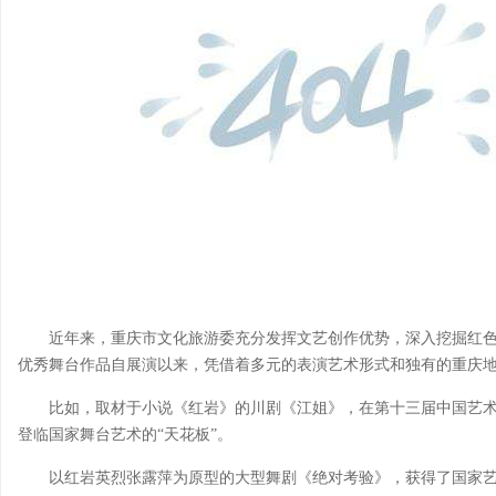
近年来，重庆市文化旅游委充分发挥文艺创作优势，深入挖掘红
优秀舞台作品自展演以来，凭借着多元的表演艺术形式和独有的重庆
比如，取材于小说《红岩》的川剧《江姐》，在第十三届中国艺术
登临国家舞台艺术的“天花板”。
以红岩英烈张露萍为原型的大型舞剧《绝对考验》，获得了国家艺