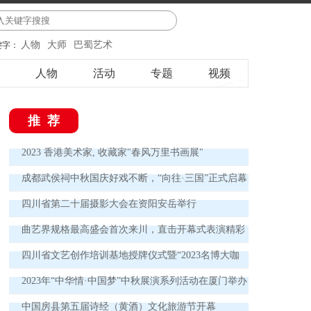
人物
大师
巴蜀艺术
键字：
人物
活动
专题
视频
推荐
2023 香港美术家, 收藏家"春风万里书画展"
成都武侯祠中秋国庆好戏不断，“向往·三国”正式启幕
四川省第二十届摄影大会在资阳安岳举行
曲艺界规格最高盛会首次来川，直击开幕式表演精彩
瞬间 欢声笑语讲述中国曲艺新故事
四川省文艺创作培训基地授牌仪式暨“2023名博大咖
德阳行”实践活动启动仪式举行
2023年“中华情·中国梦”中秋展演系列活动在厦门举办
中国房县第五届诗经（黄酒）文化旅游节开幕