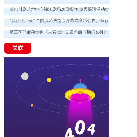
成都川剧艺术中心锦江剧场28日揭牌 惠民展演活动好
戏连台！
“我住长江头” 全国演艺博览会开幕式音乐会在川举行
戴荃2023全新专辑《风骨谣》首发单曲《杨门女将》
为时代英雄喝彩
关联