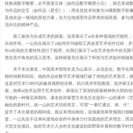
转换成数字雕塑，从平面变立体（如作品数字雕塑小元），静态变成
与作品的交互（如作品《星空》）；用全息技术转换为3d裸眼数字影
及他在这一领域的原创力量，全方位地感受作品带来的场景感、参与
活向往的精神产品。
第三板块为生成艺术的探索。这里展示了ai在各种领域的可能性，包括a
乐创作等。一山先生揭示了ai如何作为辅助工具改变艺术创作过程，
对ai绘画的主要特性进行了梳理，向我们展示了ai在艺术创作中的无
类在其中角色的深入思考。这种探索充分展示了科技与艺术如何相辅
关于本次展览，中国美术馆馆长吴为山表示，从信息化、数字化
独特洞察和回应。他的作品在数字艺术领域打破了传统的艺术形式，
这是对艺术3.0时代的极具视野的诠释。四川美术学院教授、批评家王
索，他将ai技术运用于艺术创作，表现出了深深的探索精神和大胆的
可能的一种预见和期待。著名批评家贾方舟先生在提到一山的著作《艺
融合的新时代，就一山的艺术历程而言，可谓“一拳打通去、来、今”
提升了本次展览的期待值。观众有理由相信，这场展览将带领我们领
是，一山先生不仅单向度地在创作中身体力行实践他的艺术理念，而
大型文化项目。如对艺术介入乡村文化建设的田野双年展和对数字时