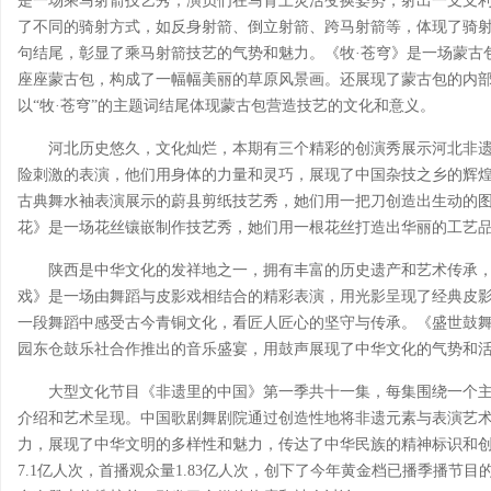
是一场乘马射箭技艺秀，演员们在马背上灵活变换姿势，射出一支支
了不同的骑射方式，如反身射箭、倒立射箭、跨马射箭等，体现了骑射
句结尾，彰显了乘马射箭技艺的气势和魅力。《牧·苍穹》是一场蒙古
座座蒙古包，构成了一幅幅美丽的草原风景画。还展现了蒙古包的内
以“牧·苍穹”的主题词结尾体现蒙古包营造技艺的文化和意义。
河北历史悠久，文化灿烂，本期有三个精彩的创演秀展示河北非遗
险刺激的表演，他们用身体的力量和灵巧，展现了中国杂技之乡的辉
古典舞水袖表演展示的蔚县剪纸技艺秀，她们用一把刀创造出生动的
花》是一场花丝镶嵌制作技艺秀，她们用一根花丝打造出华丽的工艺
陕西是中华文化的发祥地之一，拥有丰富的历史遗产和艺术传承，
戏》是一场由舞蹈与皮影戏相结合的精彩表演，用光影呈现了经典皮
一段舞蹈中感受古今青铜文化，看匠人匠心的坚守与传承。《盛世鼓
园东仓鼓乐社合作推出的音乐盛宴，用鼓声展现了中华文化的气势和
大型文化节目《非遗里的中国》第一季共十一集，每集围绕一个
介绍和艺术呈现。中国歌剧舞剧院通过创造性地将非遗元素与表演艺术
力，展现了中华文明的多样性和魅力，传达了中华民族的精神标识和创新
7.1亿人次，首播观众量1.83亿人次，创下了今年黄金档已播季播节目