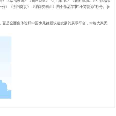
咚》《幸福家园》《我画我家》《小“海”豚》《春的律动》五个作品荣
一分》《务图窝妥》《课间变奏曲》四个作品荣获“小荷新秀”称号。参
，更是全面集体诠释中国少儿舞蹈快速发展的展示平台，带给大家无