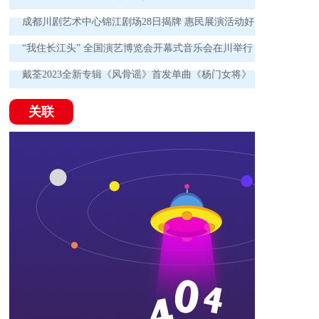
成都川剧艺术中心锦江剧场28日揭牌 惠民展演活动好
戏连台！
“我住长江头” 全国演艺博览会开幕式音乐会在川举行
戴荃2023全新专辑《风骨谣》首发单曲《杨门女将》
为时代英雄喝彩
关联