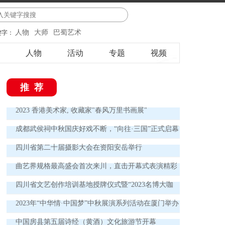
人物
大师
巴蜀艺术
键字：
人物
活动
专题
视频
推荐
2023 香港美术家, 收藏家"春风万里书画展"
成都武侯祠中秋国庆好戏不断，“向往·三国”正式启幕
四川省第二十届摄影大会在资阳安岳举行
曲艺界规格最高盛会首次来川，直击开幕式表演精彩
瞬间 欢声笑语讲述中国曲艺新故事
四川省文艺创作培训基地授牌仪式暨“2023名博大咖
德阳行”实践活动启动仪式举行
2023年“中华情·中国梦”中秋展演系列活动在厦门举办
中国房县第五届诗经（黄酒）文化旅游节开幕