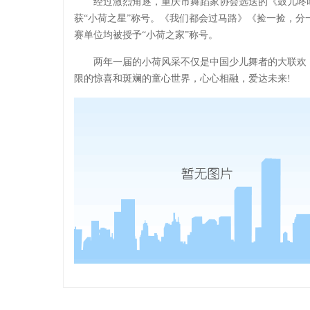
经过激烈角逐，重庆市舞蹈家协会选送的《鼓儿咚
获“小荷之星”称号。《我们都会过马路》《捡一捡，分
赛单位均被授予“小荷之家”称号。
两年一届的小荷风采不仅是中国少儿舞者的大联欢
限的惊喜和斑斓的童心世界，心心相融，爱达未来!