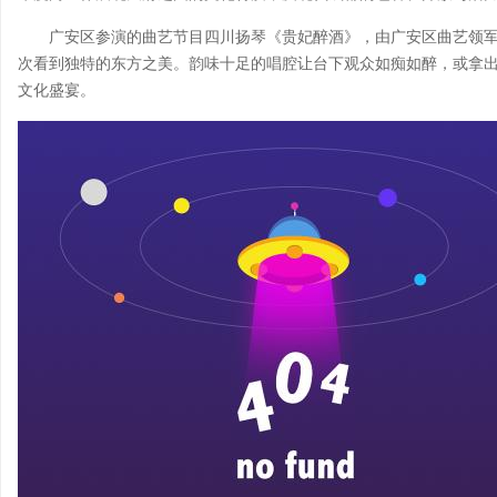
广安区参演的曲艺节目四川扬琴《贵妃醉酒》，由广安区曲艺领
次看到独特的东方之美。韵味十足的唱腔让台下观众如痴如醉，或拿
文化盛宴。