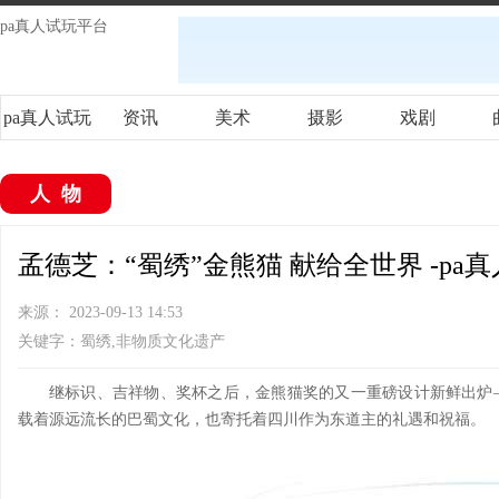
pa真人试玩平台
pa真人试玩
资讯
美术
摄影
戏剧
平台
人物
孟德芝：“蜀绣”金熊猫 献给全世界 -pa
来源： 2023-09-13 14:53
关键字：蜀绣,非物质文化遗产
继标识、吉祥物、奖杯之后，金熊猫奖的又一重磅设计新鲜出炉
载着源远流长的巴蜀文化，也寄托着四川作为东道主的礼遇和祝福。