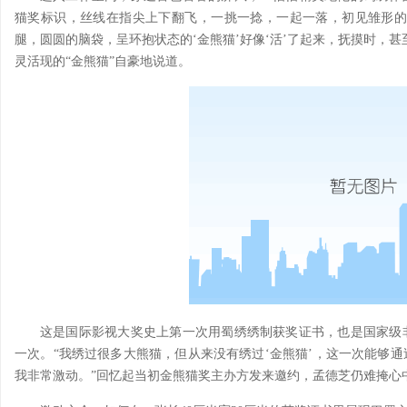
猫奖标识，丝线在指尖上下翻飞，一挑一捻，一起一落，初见雏形的
腿，圆圆的脑袋，呈环抱状态的‘金熊猫’好像‘活’了起来，抚摸时，
灵活现的“金熊猫”自豪地说道。
这是国际影视大奖史上第一次用蜀绣绣制获奖证书，也是国家级
一次。“我绣过很多大熊猫，但从来没有绣过‘金熊猫’，这一次能够
我非常激动。”回忆起当初金熊猫奖主办方发来邀约，孟德芝仍难掩心