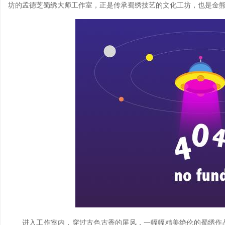
坊的孟德芝蜀绣大师工作室，正是传承蜀绣技艺的文化工坊，也是金
进入工作室内，穿过古色古香的屏风，一幅幅精美绝伦的蜀绣作