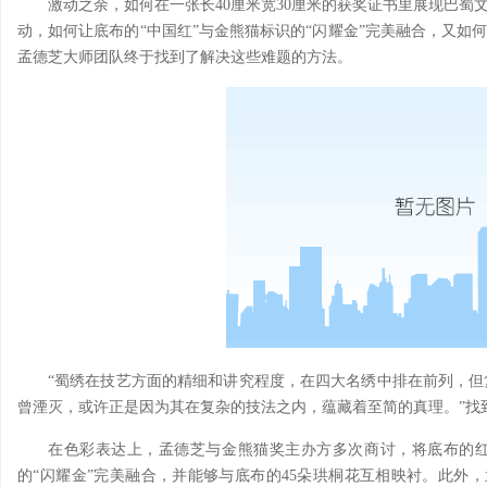
激动之余，如何在一张长40厘米宽30厘米的获奖证书里展现巴蜀
动，如何让底布的“中国红”与金熊猫标识的“闪耀金”完美融合，又如
孟德芝大师团队终于找到了解决这些难题的方法。
“蜀绣在技艺方面的精细和讲究程度，在四大名绣中排在前列，
曾湮灭，或许正是因为其在复杂的技法之内，蕴藏着至简的真理。”找
在色彩表达上，孟德芝与金熊猫奖主办方多次商讨，将底布的红
的“闪耀金”完美融合，并能够与底布的45朵珙桐花互相映衬。此外，