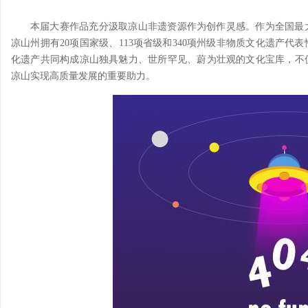
本届大赛作品充分汲取凉山非遗资源作为创作灵感。作为全国最
凉山州拥有20项国家级、113项省级和340项州级非物质文化遗产
化遗产共同构成凉山独具魅力、世所罕见、蔚为壮观的文化宝库，不
凉山实现高质量发展的重要助力。