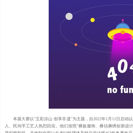
本届大赛以“五彩凉山·创享非遗”为主题，自2022年1月11日
人、民间手工艺人热烈回应。他们按照“彝族服饰、彝毡彝绣创新设计”